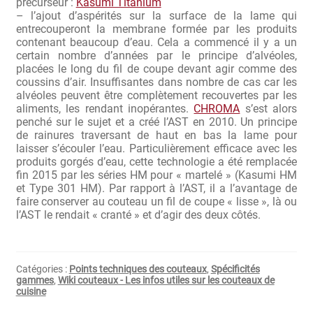
précurseur :
Kasumi Titanium
– l’ajout d’aspérités sur la surface de la lame qui
Bocuse d’Or
entrecouperont la membrane formée par les produits
contenant beaucoup d’eau. Cela a commencé il y a un
Ma sélection
certain nombre d’années par le principe d’alvéoles,
placées le long du fil de coupe devant agir comme des
coussins d’air. Insuffisantes dans nombre de cas car les
Mentions légales
alvéoles peuvent être complètement recouvertes par les
aliments, les rendant inopérantes.
CHROMA
s’est alors
Mon Compte
penché sur le sujet et a créé l’AST en 2010. Un principe
de rainures traversant de haut en bas la lame pour
Partenaires
laisser s’écouler l’eau. Particulièrement efficace avec les
produits gorgés d’eau, cette technologie a été remplacée
fin 2015 par les séries HM pour « martelé » (Kasumi HM
Plan du site
et Type 301 HM). Par rapport à l’AST, il a l’avantage de
faire conserver au couteau un fil de coupe « lisse », là ou
Politique de confidentialité
l’AST le rendait « cranté » et d’agir des deux côtés.
Politique en matière de remboursements et de retours
Catégories :
Points techniques des couteaux
,
Spécificités
Questions / Réponses
gammes
,
Wiki couteaux - Les infos utiles sur les couteaux de
cuisine
Questions-Réponses?