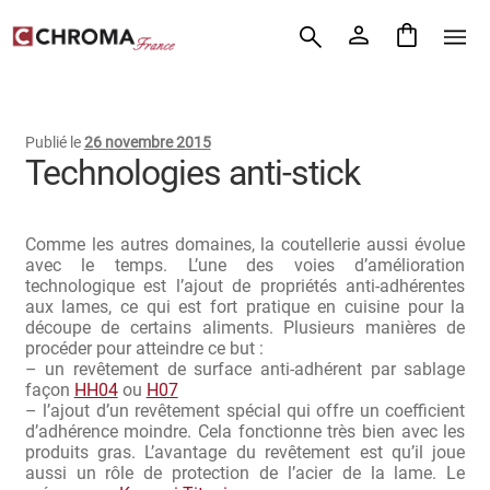
Accueil
Aller
Aller
Chroma France
à
au
la
contenu
Blog : coutellerie japonaise
navigation
Publié le
26 novembre 2015
Commande
Technologies anti-stick
Conditions Générales de Vente
Comme les autres domaines, la coutellerie aussi évolue
Contact
avec le temps. L’une des voies d’amélioration
technologique est l’ajout de propriétés anti-adhérentes
aux lames, ce qui est fort pratique en cuisine pour la
Demande de devis
découpe de certains aliments. Plusieurs manières de
procéder pour atteindre ce but :
Expédition le jour même
– un revêtement de surface anti-adhérent par sablage
façon
HH04
ou
H07
– l’ajout d’un revêtement spécial qui offre un coefficient
Frais de port
d’adhérence moindre. Cela fonctionne très bien avec les
produits gras. L’avantage du revêtement est qu’il joue
Hall of Fame
aussi un rôle de protection de l’acier de la lame. Le