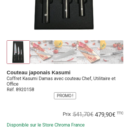
Hall of Fame
Bocuse d’Or
Ma sélection
Mentions légales
Mon Compte
Couteau japonais Kasumi
Partenaires
Coffret Kasumi Damas avec couteau Chef, Utilitaire et
Office
Plan du site
Réf. 8920158
PROMO !
Politique de confidentialité
Le
Le
TTC
541,70
€
479,90
€
Prix :
Politique en matière de remboursements et de retours
prix
prix
Disponible sur le Store Chroma France
initial
actue