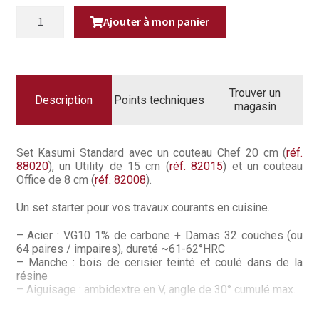
Questions / Réponses
était :
est :
QUANTITÉ
Ajouter à mon panier
DE
541,70€.
479,9
COFFRET
Questions-Réponses?
KASUMI
DAMAS
AVEC
Revendeurs
COUTEAU
CHEF,
Trouver un
UTILITAIRE
Description
Points techniques
Revue de presse
magasin
ET
OFFICE
Téléchargements
Set Kasumi Standard avec un couteau Chef 20 cm (
réf.
88020
), un Utility de 15 cm (
réf. 82015
) et un couteau
Thank you for booking
Office de 8 cm (
réf. 82008
).
Tous les articles
Un set starter pour vos travaux courants en cuisine.
Trouver mon couteau
– Acier : VG10 1% de carbone + Damas 32 couches (ou
64 paires / impaires), dureté ~61-62°HRC
– Manche : bois de cerisier teinté et coulé dans de la
Trouver mon magasin
résine
– Aiguisage : ambidextre en V, angle de 30° cumulé max.
Découvrez notre Coffret Kasumi Damas avec son