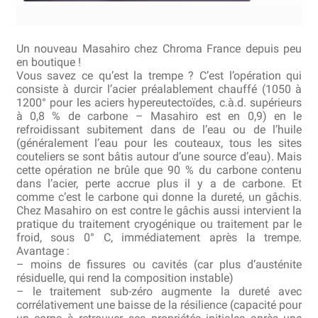
Bocuse d’Or
Un nouveau Masahiro chez Chroma France depuis peu
Ma sélection
en boutique !
Vous savez ce qu’est la trempe ? C’est l’opération qui
Mentions légales
consiste à durcir l’acier préalablement chauffé (1050 à
1200° pour les aciers hypereutectoïdes, c.à.d. supérieurs
à 0,8 % de carbone – Masahiro est en 0,9) en le
Mon Compte
refroidissant subitement dans de l’eau ou de l’huile
(généralement l’eau pour les couteaux, tous les sites
Partenaires
couteliers se sont bâtis autour d’une source d’eau). Mais
cette opération ne brûle que 90 % du carbone contenu
dans l’acier, perte accrue plus il y a de carbone. Et
Plan du site
comme c’est le carbone qui donne la dureté, un gâchis.
Chez Masahiro on est contre le gâchis aussi intervient la
Politique de confidentialité
pratique du traitement cryogénique ou traitement par le
froid, sous 0° C, immédiatement après la trempe.
Politique en matière de remboursements et de retours
Avantage :
– moins de fissures ou cavités (car plus d’austénite
résiduelle, qui rend la composition instable)
Questions / Réponses
– le traitement sub-zéro augmente la dureté avec
corrélativement une baisse de la résilience (capacité pour
Questions-Réponses?