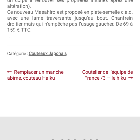
un corps à retrouver ses propriétés initiales après une
altération).
Ce nouveau Masahiro est proposé en plate-semelle c.à.d.
Revendeurs
avec une lame traversante jusqu’au bout. Chanfrein
droitier mais qui n’empêche pas l’usage gaucher. De 69 à
Revue de presse
159 € TTC.
.
Téléchargements
Catégorie :
Couteaux Japonais
Thank you for booking
Navigation
Article
Article
Remplacer un manche
Coutelier de l’équipe de
Tous les articles
précédent :
suivant :
abîmé, couteau Haiku
France /3 – le hiku
de
Trouver mon couteau
l’article
Trouver mon magasin