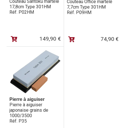
Couteau Santoku martelé
Couteau Office martelé
17,8cm Type 301HM
7,7cm Type 301HM
Réf. P02HM
Réf. P09HM
149,90
€
74,90
€
Pierre à aiguiser
Pierre à aiguiser
japonaise grains de
1000/3500
Réf. P35