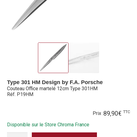
Hall of Fame
Bocuse d’Or
Ma sélection
Mentions légales
Mon Compte
Partenaires
Type 301 HM Design by F.A. Porsche
Couteau Office martelé 12cm Type 301HM
Plan du site
Réf. P19HM
Politique de confidentialité
TTC
89,90
€
Prix :
Politique en matière de remboursements et de retours
Disponible sur le Store Chroma France
QUANTITÉ