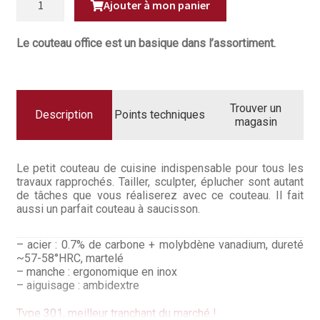
Questions / Réponses
Ajouter à mon panier
DE
COUTEAU
OFFICE
Questions-Réponses?
MARTELÉ
Le couteau office est un basique dans l’assortiment.
12CM
TYPE
Revendeurs
301HM
Revue de presse
Trouver un
Description
Points techniques
magasin
Téléchargements
Le petit couteau de cuisine indispensable pour tous les
Thank you for booking
travaux rapprochés. Tailler, sculpter, éplucher sont autant
de tâches que vous réaliserez avec ce couteau. Il fait
Tous les articles
aussi un parfait couteau à saucisson.
Trouver mon couteau
– acier : 0.7% de carbone + molybdène vanadium, dureté
~57-58°HRC, martelé
Trouver mon magasin
– manche : ergonomique en inox
– aiguisage : ambidextre
Type 301, meilleur tranchant du marché !