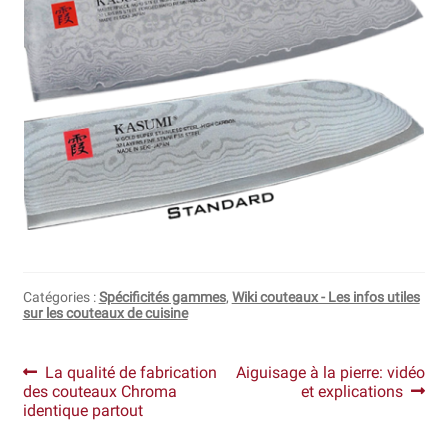
Catégories :
Spécificités gammes
,
Wiki couteaux - Les infos utiles
sur les couteaux de cuisine
Navigation
Article
Article
La qualité de fabrication
Aiguisage à la pierre: vidéo
précédent :
suivant :
des couteaux Chroma
et explications
de
identique partout
l’article