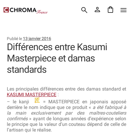
Accueil
Aller
Aller
Chroma France
à
au
la
contenu
Blog : coutellerie japonaise
navigation
Publié le
13 janvier 2016
Commande
Différences entre Kasumi
Masterpiece et damas
Conditions Générales de Vente
standards
Contact
Demande de devis
Les principales différences entre des damas standard et
KASUMI MASTERPIECE
:
Expédition le jour même
– le kanji
= MASTERPIECE en japonais apposé
derrière le nom indique que ce produit «
a été fabriqué à
Frais de port
la main exclusivement par des maîtres-couteliers
confirmés
» ayant de longues années d’expérience selon
le principe que la valeur d’un couteau dépend de celle de
Hall of Fame
l’artisan qui le réalise.