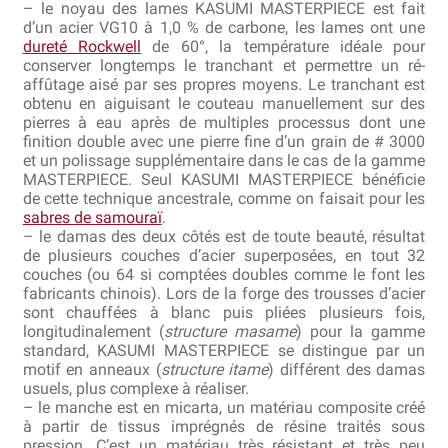
– le noyau des lames KASUMI MASTERPIECE est fait
Bocuse d’Or
d’un acier VG10 à 1,0 % de carbone, les lames ont une
dureté Rockwell
de 60°, la température idéale pour
conserver longtemps le tranchant et permettre un ré-
Ma sélection
affûtage aisé par ses propres moyens. Le tranchant est
obtenu en aiguisant le couteau manuellement sur des
Mentions légales
pierres à eau après de multiples processus dont une
finition double avec une pierre fine d’un grain de # 3000
et un polissage supplémentaire dans le cas de la gamme
Mon Compte
MASTERPIECE. Seul KASUMI MASTERPIECE bénéficie
de cette technique ancestrale, comme on faisait pour les
Partenaires
sabres de samouraï
.
– le damas des deux côtés est de toute beauté, résultat
de plusieurs couches d’acier superposées, en tout 32
Plan du site
couches (ou 64 si comptées doubles comme le font les
fabricants chinois). Lors de la forge des trousses d’acier
Politique de confidentialité
sont chauffées à blanc puis pliées plusieurs fois,
longitudinalement (
structure masame
) pour la gamme
standard, KASUMI MASTERPIECE se distingue par un
Politique en matière de remboursements et de retours
motif en anneaux (
structure itame
) différent des damas
usuels, plus complexe à réaliser.
Questions / Réponses
– le manche est en micarta, un matériau composite créé
à partir de tissus imprégnés de résine traités sous
pression. C’est un matériau très résistant et très peu
Questions-Réponses?