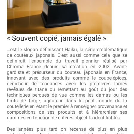
Bocuse d’Or
Ma sélection
Mentions légales
« Souvent copié, jamais égalé »
Mon Compte
…est le slogan définissant Haiku, la série emblématique
de couteaux japonais. C’est aussi comme cela que se
définirait l’ensemble du travail pionnier réalisé par
Partenaires
Chroma France depuis sa création en 2002. Avant-
gardiste et précurseur du couteau japonais en France,
Plan du site
innovant avec des produits comme le coupe-épices,
dénicheur de tendances avec les premières lames
revêtues de titane ou remettant au goût du jour des
Politique de confidentialité
techniques perdues de vue comme les damas ou les
bruts de forge, agitateur dans le petit monde de la
Politique en matière de remboursements et de retours
coutellerie en étant le premier à renseigner provenance et
compositions de ses produits et à hiérarchiser ses
gammes en fonction de critères objectifs identifiables.
Questions / Réponses
Des années plus tard on recense de plus en plus
Questions-Réponses?