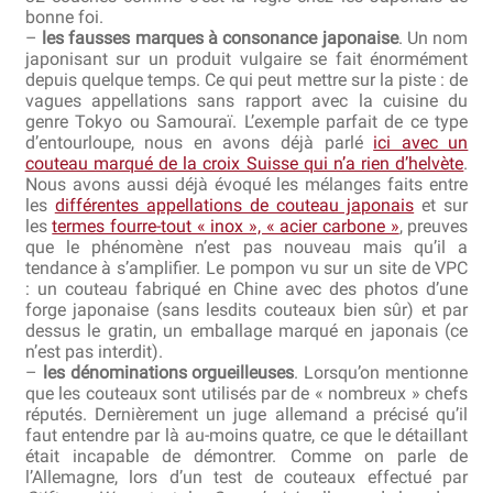
bonne foi.
–
les fausses marques à consonance japonaise
. Un nom
japonisant sur un produit vulgaire se fait énormément
depuis quelque temps. Ce qui peut mettre sur la piste : de
vagues appellations sans rapport avec la cuisine du
genre Tokyo ou Samouraï. L’exemple parfait de ce type
d’entourloupe, nous en avons déjà parlé
ici avec un
couteau marqué de la croix Suisse qui n’a rien d’helvète
.
Nous avons aussi déjà évoqué les mélanges faits entre
les
différentes appellations de couteau japonais
et sur
les
termes fourre-tout « inox », « acier carbone »
, preuves
que le phénomène n’est pas nouveau mais qu’il a
tendance à s’amplifier. Le pompon vu sur un site de VPC
: un couteau fabriqué en Chine avec des photos d’une
forge japonaise (sans lesdits couteaux bien sûr) et par
dessus le gratin, un emballage marqué en japonais (ce
n’est pas interdit).
–
les dénominations orgueilleuses
. Lorsqu’on mentionne
que les couteaux sont utilisés par de « nombreux » chefs
réputés. Dernièrement un juge allemand a précisé qu’il
faut entendre par là au-moins quatre, ce que le détaillant
était incapable de démontrer. Comme on parle de
l’Allemagne, lors d’un test de couteaux effectué par