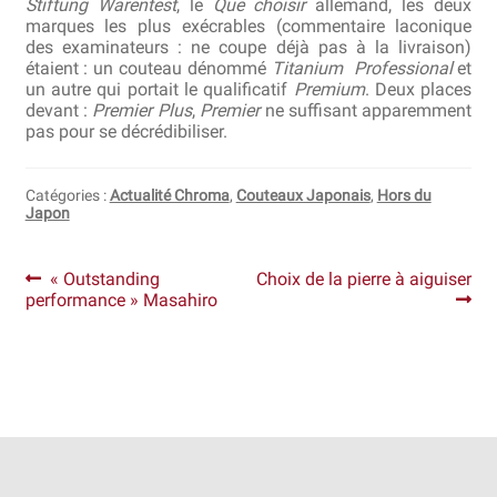
Stiftung Warentest
, le
Que choisir
allemand, les deux
marques les plus exécrables (commentaire laconique
des examinateurs : ne coupe déjà pas à la livraison)
étaient : un couteau dénommé
Titanium Professional
et
un autre qui portait le qualificatif
Premium
. Deux places
devant :
Premier Plus
,
Premier
ne suffisant apparemment
pas pour se décrédibiliser.
Catégories :
Actualité Chroma
,
Couteaux Japonais
,
Hors du
Japon
Navigation
Article
Article
« Outstanding
Choix de la pierre à aiguiser
précédent :
suivant :
performance » Masahiro
de
l’article