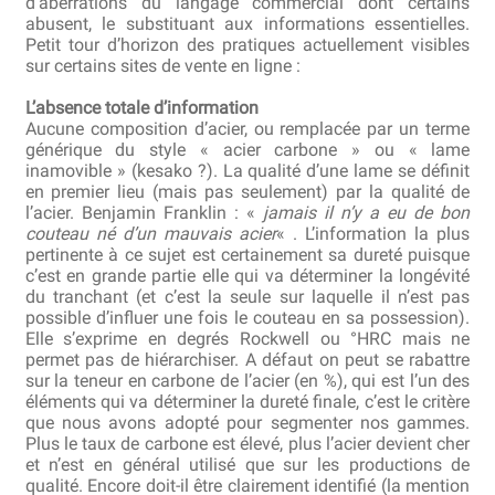
d’aberrations du langage commercial dont certains
abusent, le substituant aux informations essentielles.
Petit tour d’horizon des pratiques actuellement visibles
Revendeurs
sur certains sites de vente en ligne :
Revue de presse
L’absence totale d’information
Aucune composition d’acier, ou remplacée par un terme
générique du style « acier carbone » ou « lame
Téléchargements
inamovible » (kesako ?). La qualité d’une lame se définit
en premier lieu (mais pas seulement) par la qualité de
Thank you for booking
l’acier. Benjamin Franklin : «
jamais il n’y a eu de bon
couteau né d’un mauvais acier
« . L’information la plus
pertinente à ce sujet est certainement sa dureté puisque
Tous les articles
c’est en grande partie elle qui va déterminer la longévité
du tranchant (et c’est la seule sur laquelle il n’est pas
Trouver mon couteau
possible d’influer une fois le couteau en sa possession).
Elle s’exprime en degrés Rockwell ou °HRC mais ne
permet pas de hiérarchiser. A défaut on peut se rabattre
Trouver mon magasin
sur la teneur en carbone de l’acier (en %), qui est l’un des
éléments qui va déterminer la dureté finale, c’est le critère
que nous avons adopté pour segmenter nos gammes.
Plus le taux de carbone est élevé, plus l’acier devient cher
et n’est en général utilisé que sur les productions de
qualité. Encore doit-il être clairement identifié (la mention