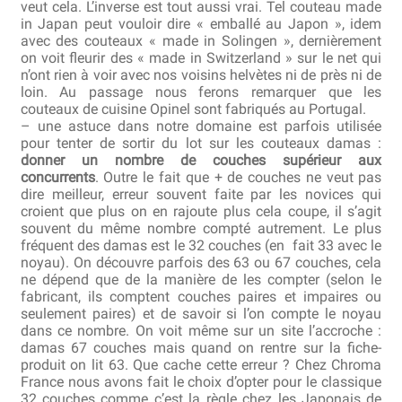
veut cela. L’inverse est tout aussi vrai. Tel couteau made
in Japan peut vouloir dire « emballé au Japon », idem
avec des couteaux « made in Solingen », dernièrement
on voit fleurir des « made in Switzerland » sur le net qui
n’ont rien à voir avec nos voisins helvètes ni de près ni de
loin. Au passage nous ferons remarquer que les
couteaux de cuisine Opinel sont fabriqués au Portugal.
– une astuce dans notre domaine est parfois utilisée
pour tenter de sortir du lot sur les couteaux damas :
donner un nombre de couches supérieur aux
concurrents
. Outre le fait que + de couches ne veut pas
dire meilleur, erreur souvent faite par les novices qui
croient que plus on en rajoute plus cela coupe, il s’agit
souvent du même nombre compté autrement. Le plus
fréquent des damas est le 32 couches (en fait 33 avec le
noyau). On découvre parfois des 63 ou 67 couches, cela
ne dépend que de la manière de les compter (selon le
fabricant, ils comptent couches paires et impaires ou
seulement paires) et de savoir si l’on compte le noyau
dans ce nombre. On voit même sur un site l’accroche :
damas 67 couches mais quand on rentre sur la fiche-
produit on lit 63. Que cache cette erreur ? Chez Chroma
France nous avons fait le choix d’opter pour le classique
32 couches comme c’est la règle chez les Japonais de