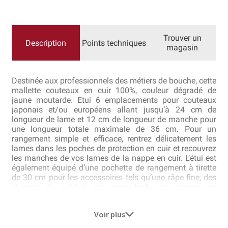
Questions / Réponses
COUTEAUX
TOUT
CUIR
Questions-Réponses?
COULEUR
MOUTARDE
Trouver un
Description
Points techniques
magasin
Revendeurs
Revue de presse
Destinée aux professionnels des métiers de bouche, cette
mallette couteaux en cuir 100%, couleur dégradé de
Téléchargements
jaune moutarde. Etui 6 emplacements pour couteaux
japonais et/ou européens allant jusqu’à 24 cm de
longueur de lame et 12 cm de longueur de manche pour
Thank you for booking
une longueur totale maximale de 36 cm. Pour un
rangement simple et efficace, rentrez délicatement les
Tous les articles
lames dans les poches de protection en cuir et recouvrez
les manches de vos lames de la nappe en cuir. L’étui est
également équipé d’une pochette de rangement à tirette
Trouver mon couteau
de 30 cm pour les accessoires tels qu’une râpe fine, des
ciseaux de cuisine, un coupe-herbe ou encore un
Trouver mon magasin
thermomètre de cuisson.
Voir plus
Équipé d’une fermeture ceinture deux emplacements
pour plus de stabilité et de sécurité. L’étui s’enroule sur