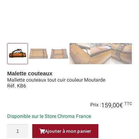
Hall of Fame
Bocuse d’Or
Ma sélection
Mentions légales
Mon Compte
Malette couteaux
Mallette couteaux tout cuir couleur Moutarde
Partenaires
Réf. KB6
Plan du site
TTC
159,00
€
Prix :
Politique de confidentialité
Disponible sur le Store Chroma France
Politique en matière de remboursements et de retours
QUANTITÉ
Ajouter à mon panier
DE
MALLETTE