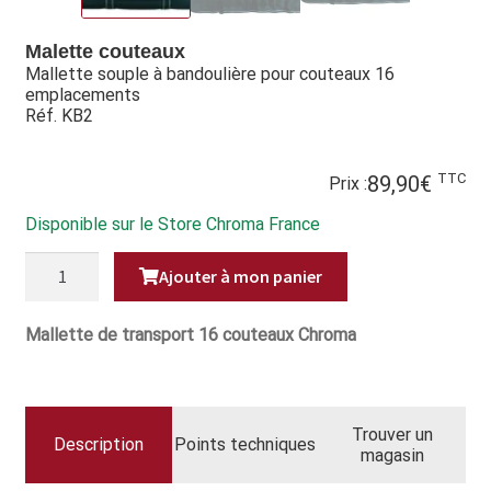
Hall of Fame
Malette couteaux
Mallette souple à bandoulière pour couteaux 16
Bocuse d’Or
emplacements
Réf. KB2
Ma sélection
TTC
89,90
€
Mentions légales
Prix :
Disponible sur le Store Chroma France
Mon Compte
QUANTITÉ
Ajouter à mon panier
DE
Partenaires
MALLETTE
SOUPLE
À
Mallette de transport 16 couteaux Chroma
Plan du site
BANDOULIÈRE
POUR
COUTEAUX
Politique de confidentialité
16
EMPLACEMENTS
Trouver un
Politique en matière de remboursements et de retours
Description
Points techniques
magasin