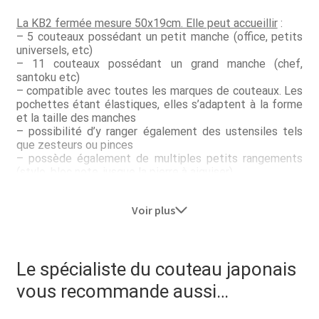
Questions / Réponses
La KB2 fermée mesure 50x19cm. Elle peut accueillir
:
Questions-Réponses?
– 5 couteaux possédant un petit manche (office, petits
universels, etc)
– 11 couteaux possédant un grand manche (chef,
Revendeurs
santoku etc)
– compatible avec toutes les marques de couteaux. Les
Revue de presse
pochettes étant élastiques, elles s’adaptent à la forme
et la taille des manches
– possibilité d’y ranger également des ustensiles tels
Téléchargements
que zesteurs ou pinces
– possède également de multiples petits rangements
Thank you for booking
(stylo, bloc note, jusque la pierre à aiguiser)
– longueur maximum des lames : 30cm
– avec bandoulière de transport
Tous les articles
Voir plus
Pour plus de sécurité, nous recommandons fortement
Trouver mon couteau
leur utilisation combinée aux protections de lames
KNIFE SAFE.
Le spécialiste du couteau japonais
Trouver mon magasin
vous recommande aussi…