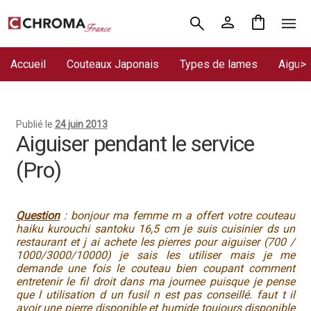
Aller
Aller
Accueil
à
au
la
contenu
Accueil
Couteaux Japonais
Types de lames
Aiguis
Chroma France
navigation
Blog : coutellerie japonaise
Publié le
24 juin 2013
Commande
Aiguiser pendant le service
(Pro)
Conditions Générales de Vente
Contact
Question
: bonjour ma femme m a offert votre couteau
haiku kurouchi santoku 16,5 cm je suis cuisinier ds un
Demande de devis
restaurant et j ai achete les pierres pour aiguiser (700 /
1000/3000/10000) je sais les utiliser mais je me
Expédition le jour même
demande une fois le couteau bien coupant comment
entretenir le fil droit dans ma journee puisque je pense
que l utilisation d un fusil n est pas conseillé. faut t il
Frais de port
avoir une pierre disponible et humide toujours disponible