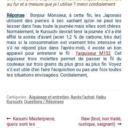
au fur et a mesure que je l utilise ? merci cordialement
Hall of Fame
Réponse
: Bonjour Monsieur, à cette fin, les Japonais
utilisent des pierres à sec sachant qu’on ne peut les
Bocuse d’Or
laisser dans l’eau toute la journée mais elles sont chères.
Normalement, le Kurouchi devrait tenir la journée s’il a été
Ma sélection
affilé la soirée d’avant (acier 1,2 % de carbone, très dur)
mais si la consommation est vraiment très intensive et
Mentions légales
s’il ne répond plus dans l’après-midi, il existe un bon
appareil pour entretenir le fil :
l’aiguiseur M152
. Cet
aiguiseur trois molettes permet de passer le fil du
Mon Compte
couteaux sur trois grains du plus gros au plus fin. Voyez
s’il est utile d’en faire l’acquisition ou pas une fois toutes
Partenaires
les situations envisagées. Cordialement,
Plan du site
Catégories :
Aiguisage et entretien
,
Après l'achat
,
Haiku
Politique de confidentialité
Kurouchi
,
Questions / Réponses
Politique en matière de remboursements et de retours
Navigation
Article
Article
Kasumi Masterpiece,
Raw (brut, non traité,
précédent :
suivant :
quels sont les
rustique, saignant)
de