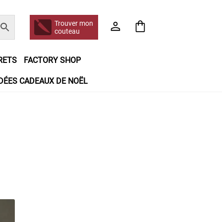
Trouver mon
couteau
RETS
FACTORY SHOP
IDÉES CADEAUX DE NOËL
e jour même
Frais de port
Hall of Fame
n matière de remboursements et de retours
booking
Tous les articles