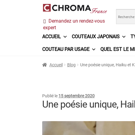
Aller
Aller
Demandez un rendez-vous
à
au
expert
la
contenu
navigation
ACCUEIL
COUTEAUX JAPONAIS
T
COUTEAU PAR USAGE
QUEL EST LE M
Accueil
Chroma France
Commande
Conditi
Accueil
Blog
Une poésie unique, Haiku et 
Ma sélection
Mentions légales
Mon Compt
Questions / Réponses
Questions-Réponses
Publié le
15 septembre 2020
Une poésie unique, Ha
Trouver mon couteau
Trouver mon magasi