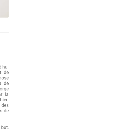
’hui
t de
hose
là de
forge
r la
 bien
 des
ts de
 but,