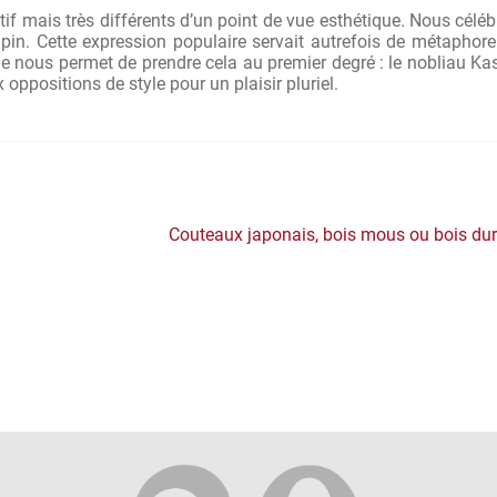
tif mais très différents d’un point de vue esthétique. Nous célé
lapin. Cette expression populaire servait autrefois de métaphor
ogie nous permet de prendre cela au premier degré : le nobliau K
x oppositions de style pour un plaisir pluriel.
Article
Couteaux japonais, bois mous ou bois du
suivant :