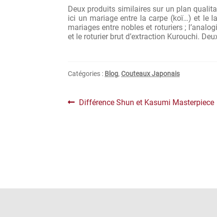
Deux produits similaires sur un plan qualita
ici un mariage entre la carpe (koï…) et le 
mariages entre nobles et roturiers ; l’anal
et le roturier brut d’extraction Kurouchi. Deu
Catégories :
Blog
,
Couteaux Japonais
Navigation
Article
Différence Shun et Kasumi Masterpiece
précédent :
de
l’article