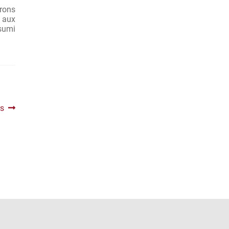
brons
e aux
asumi
rs