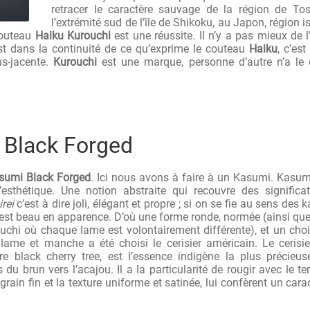
retracer le caractère sauvage de la région de Tos
l’extrémité sud de l’île de Shikoku, au Japon, région i
couteau
Haiku Kurouchi
est une réussite. Il n’y a pas mieux de l
t dans la continuité de ce qu’exprime le couteau
Haiku
, c’est
us-jacente.
Kurouchi
est une marque, personne d’autre n’a le 
 Black Forged
sumi Black Forged
. Ici nous avons à faire à un Kasumi. Kasum
l’esthétique. Une notion abstraite qui recouvre des significa
irei
c’est à dire joli, élégant et propre ; si on se fie au sens des k
i est beau en apparence. D’où une forme ronde, normée (ainsi qu
ouchi où chaque lame est volontairement différente), et un cho
 lame et manche a été choisi le cerisier américain. Le cerisi
e black cherry tree, est l’essence indigène la plus précieu
 du brun vers l’acajou. Il a la particularité de rougir avec le t
grain fin et la texture uniforme et satinée, lui confèrent un cara