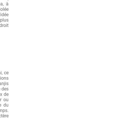
a, à
solée
’idée
 plus
droit
i, ce
tions
anjis
e des
ix de
er ou
se du
emps.
ctère