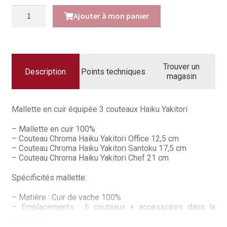
Questions / Réponses
quantité
Ajouter à mon panier
de
Questions-Réponses?
Mallette
couteaux
cuir
Revendeurs
Haiku
Trouver un
Yakitori
Description
Points techniques
Revue de presse
magasin
Téléchargements
Mallette en cuir équipée 3 couteaux Haiku Yakitori
Thank you for booking
– Mallette en cuir 100%
– Couteau Chroma Haiku Yakitori Office 12,5 cm
Tous les articles
– Couteau Chroma Haiku Yakitori Santoku 17,5 cm
– Couteau Chroma Haiku Yakitori Chef 21 cm
Trouver mon couteau
Spécificités mallette:
Trouver mon magasin
– Matière : Cuir de vache 100%
– Emplacements : 6 couteaux + accessoires dans la
pochette
– Fermetures : Enroulement de la mallette. Fermeture