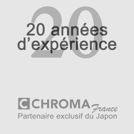
Les couteaux Chroma Yakitori sont les couteaux d’entrée
de gamme de la marque Chroma subdivision Haiku. La
gamme Chroma Haiku Yakitori s’inscrit sans prétention
dans une offre bon marché mais avec une fabrication
soignée à partir d’un acier à 0,5% de carbone n’ayant rien
à envier au haut de gamme européen.
Importateur Haiku Intl. – 1A rue Rohan F-67790 –
meilleur[at]couteau.info