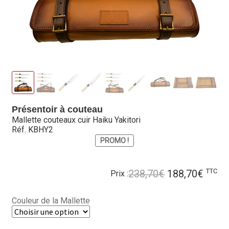
Hall of Fame
Bocuse d’Or
Ma sélection
Mentions légales
Présentoir à couteau
Mon Compte
Mallette couteaux cuir Haiku Yakitori
Réf. KBHY2
Partenaires
PROMO !
Plan du site
Le
Le
TTC
238,70
€
188,70
€
Prix :
Politique de confidentialité
prix
prix
initial
actue
Couleur de la Mallette
Politique en matière de remboursements et de retours
était :
est :
238,70€.
188,7