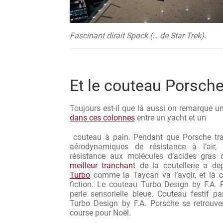
Fascinant dirait Spock (… de Star Trek).
Et le couteau Porsch
Toujours est-il que là aussi on remarque 
dans ces colonnes
entre un yacht et un
couteau à pain. Pendant que Porsche trava
aérodynamiques de résistance à l’air
résistance aux molécules d’acides gras 
meilleur tranchant
de la coutellerie a de
Turbo
comme la Taycan va l’avoir, et là c
fiction. Le couteau Turbo Design by F.A. 
perle sensorielle bleue. Couteau festif p
Turbo Design by F.A. Porsche se retrouven
course pour Noël.