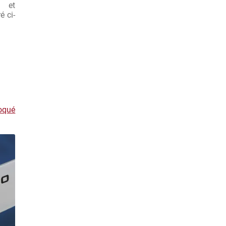
e et
é ci-
oqué