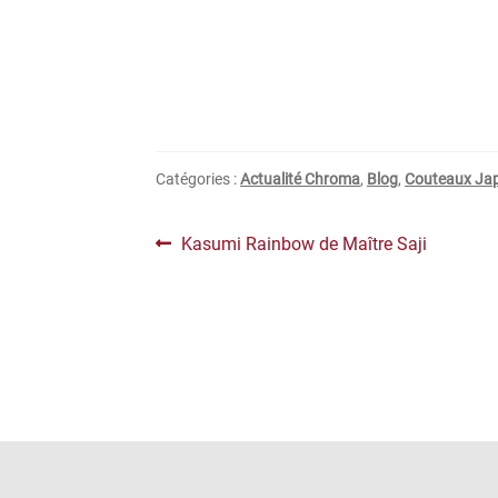
Catégories :
Actualité Chroma
,
Blog
,
Couteaux Ja
Navigation
Article
Kasumi Rainbow de Maître Saji
précédent :
de
l’article