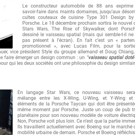
Le constructeur automobile de 88 ans exprime
savoir-faire dans maints domaines, jusqu’aux déso
cultes couteaux de cuisine Type 301 Design by 
Porsche. Le 18 décembre prochain sortira le nouvel
Stars Wars, The Rise of Skywalker, dont Porsc
dessiné le vaisseau spatial (mais qui semble-t-il ne
pas présent à l’écran). En fait c’est un « parten
promotionnel », avec Lucas Film, pour la sorti
Mauer, vice président Style du groupe allemand et Doug Chiang
de faire émerger un design commun : un
“
vaisseau spatial doté
ur qui les deux sociétés ont une philosophie du design similai
En langage Star Wars, ce nouveau vaisseau ser
mélange entre les X-Wing, U-Wing, et Y-Wing et
éléments de la Porsche Taycan qui doit être présent
même moment par Porsche. Juste un coup de pub tr
planétaire pour son nouveau modèle de voiture électri
Non, Porsche voit plus loin. Ce n’est que la partie imme
Ils travaillent actuellement avec Boeing sur le marché 
mobilité urbaine de demain. Porsche et Boeing réfléchi