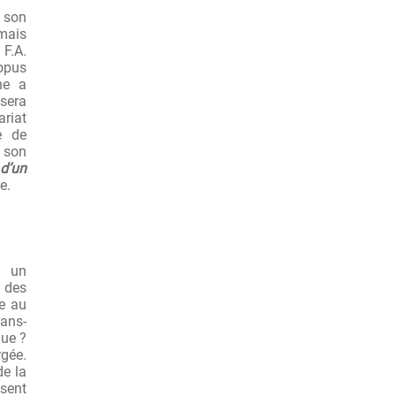
 son
rmais
F.A.
 opus
he a
 sera
ariat
e de
, son
 d’un
re.
a un
 des
ée au
ans-
que ?
rgée.
de la
ssent