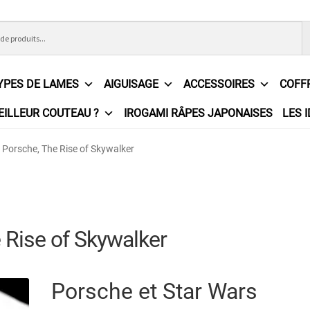
YPES DE LAMES
AIGUISAGE
ACCESSOIRES
COFF
EILLEUR COUTEAU ?
IROGAMI RÂPES JAPONAISES
LES 
ons Générales de Vente
Contact
Demande de devis
Expédition l
 Porsche, The Rise of Skywalker
e
Partenaires
Plan du site
Politique de confidentialité
Politique e
?
Revendeurs
Revue de presse
Téléchargements
Thank you for 
 Rise of Skywalker
n
Porsche et Star Wars