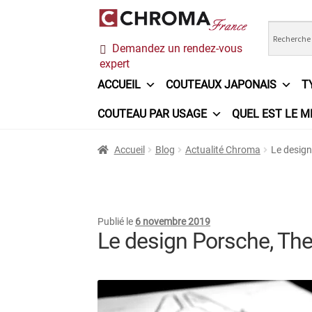
Aller
Aller
Demandez un rendez-vous
à
au
expert
la
contenu
navigation
ACCUEIL
COUTEAUX JAPONAIS
T
COUTEAU PAR USAGE
QUEL EST LE M
Accueil
Chroma France
Commande
Conditi
Accueil
Blog
Actualité Chroma
Le design
Ma sélection
Mentions légales
Mon Compt
Questions / Réponses
Questions-Réponses
Publié le
6 novembre 2019
Le design Porsche, The
Trouver mon couteau
Trouver mon magasi