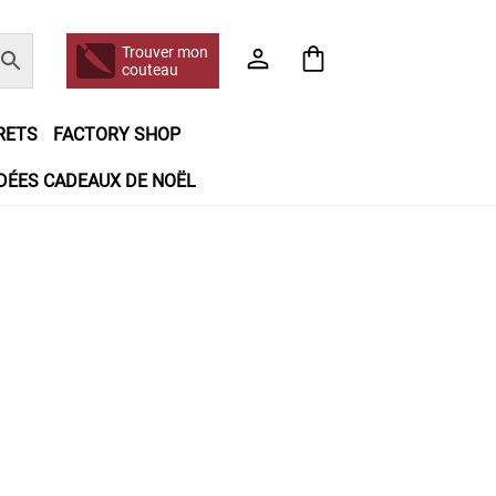
Trouver mon
couteau
RETS
FACTORY SHOP
IDÉES CADEAUX DE NOËL
e jour même
Frais de port
Hall of Fame
n matière de remboursements et de retours
booking
Tous les articles