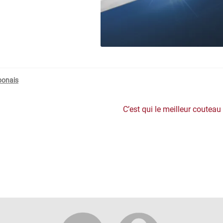
ponais
Article
C’est qui le meilleur couteau
suivant :