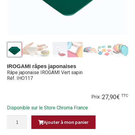
Hall of Fame
Bocuse d’Or
Ma sélection
Mentions légales
Mon Compte
IROGAMI râpes japonaises
Râpe japonaise IROGAMI Vert sapin
Réf. IHO117
Partenaires
Plan du site
TTC
27,90
€
Prix :
Politique de confidentialité
Disponible sur le Store Chroma France
QUANTITÉ
Politique en matière de remboursements et de retours
Ajouter à mon panier
DE
RÂPE
JAPONAISE