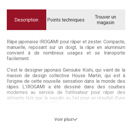
Questions / Réponses
IROGAMI
VERT
SAPIN
Questions-Réponses?
Trouver un
Description
Points techniques
magasin
Revendeurs
Râpe japonaise IROGAMI pour râper et zester. Compacte,
Revue de presse
manuelle, reposant sur un doigt, la râpe en aluminium
convient à de nombreux usages et se transporte
Téléchargements
facilement.
Thank you for booking
C’est le designer japonais Gensuke Kishi, qui vient de la
maison de design collective House Martin, qui est à
l’origine de cette nouvelle sensation dans le monde des
Tous les articles
râpes. L’IROGAMI a été dessiné dans des courbes
modernes au service de l’utilisateur pour râper des
Trouver mon couteau
aliments tels que le wasabi ou l’ail pour un résultat d’une
grande finesse. IROGAMI est une râpe rectangulaire aux
bords ronds dont un des côtés est replié sur lui-même
Trouver mon magasin
pour permettre une saisie naturelle arrîmé sur l’index et
Voir plus
appuyé contre la main de l’utilisateur. En reposant de
manière élégante dans la paume de la main, le geste est
naturel et confortable, sûr et rapide.