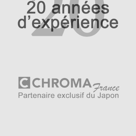
fromages, d’agrumes ou encore de chocolat. La
composition structurelle d’une râpe est simple est
ingénieuse, constituée de lames disposées de manière
ordonnée pour gratter et couper les aliments selon une
forme prédéfini à la forme de ses lames. Un outil
polyvalent pour les cuisiniers amateurs comme
professionnels.
Il existe plusieurs types de râpes avec chacune des
fonctionnalités différentes pour répondre à des besoins
différents. Les râpes à gros trous sont idéales pour les
aliments à eau pour les légumes comme les carottes et
les courgettes pour ne citer que ces exemples. Celles
avec des trous de taille intermédiaire voire petite sont
appréciées pour râper le fromage ferme comme le
parmesan ou les zestes d’agrumes. Avec la râpe Irogami
on se situe dans la catégorie des râpes très fine dont la
finesse de résultat est recherché et prisé pour les défis
techniques les plus compliqués à l’obtention d’un résultat
idéal et permettre aux aliments râpés d’offrir toutes leurs
savoir et embellir nos plats. Épices et garnitures
délicates sauront mettre à l’épreuve l’efficacité des
petites dents de la râpe japonaise Irogami.