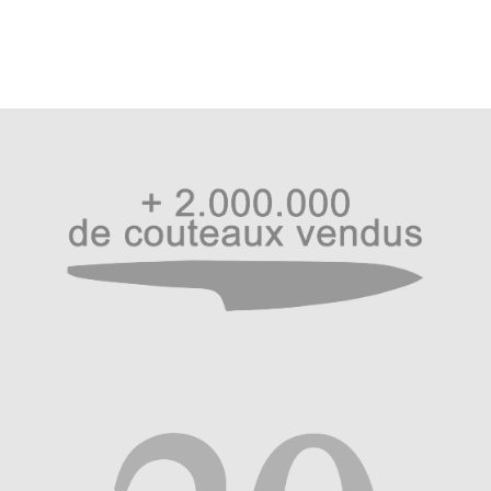
La création de la râpe IROGAMI est le fruit d’une étroite
collaboration entre le designer et la ville de Tsubame
Sanjo au Japon. Cette ville réputée pour son industrie de
métallurgie se démarque par ses jeunes acteurs
contemporains très créatifs.
IROGAMI a remporté le prix de meilleur design lors du
Niigata IDS Design Competition en 2021 et le 1er prix du
salon de Tokyo en 2022.
Dimensions : 8 cm x 8 cm. Profondeur coin retourné : 2,5
cm.
Ne pas mettre au lave-vaisselle.
Couleur vert sapin
Ustensile de cuisine incontournable, les râpes sont
essentielles dans de nombreuses préparations. Utilisées
de longue date dans la cuisine et l’aide à la préparation
culinaire, elles permettent de transformer rapidement et
efficacement des aliments, qu’il s’agisse de légumes, de