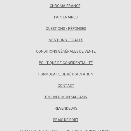
CHROMA FRANCE
L’utilisation de la râpe demande des gestes simples
mais ordonnés. Il est important de toujours râper dans
PARTENAIRES
une direction en contrôlant son geste. Pour un meilleur
confort d’utilisation, il est recommandé de choisir des
râpes dont la prise en main a été étudiée avec logique.
QUESTIONS / RÉPONSES
Avec la râpe japonaise Irogami on abandonne les
classiques poignées ergonomiques et surface
MENTIONS LÉGALES
antidérapantes en intégrant ces deux principes dans le
design du produit pour avoir un résultat unique et original
CONDITIONS GÉNÉRALES DE VENTE
dont l’encoche permet à notre râpe de se reposer dans
notre main main et nous permet d’effectuer les gestes
POLITIQUE DE CONFIDENTIALITÉ
avec confort et efficacité !
FORMULAIRE DE RÉTRACTATION
CONTACT
TROUVER MON MAGASIN
REVENDEURS
FRAIS DE PORT