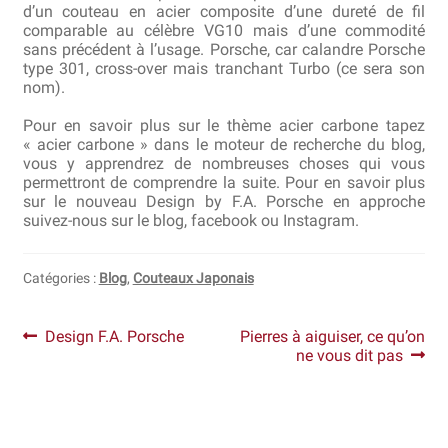
d’un couteau en acier composite d’une dureté de fil
comparable au célèbre VG10 mais d’une commodité
sans précédent à l’usage. Porsche, car calandre Porsche
type 301, cross-over mais tranchant Turbo (ce sera son
nom).
Pour en savoir plus sur le thème acier carbone tapez
« acier carbone » dans le moteur de recherche du blog,
vous y apprendrez de nombreuses choses qui vous
permettront de comprendre la suite. Pour en savoir plus
sur le nouveau Design by F.A. Porsche en approche
suivez-nous sur le blog, facebook ou Instagram.
Catégories :
Blog
,
Couteaux Japonais
Navigation
Article
Article
Design F.A. Porsche
Pierres à aiguiser, ce qu’on
précédent :
suivant :
ne vous dit pas
de
l’article