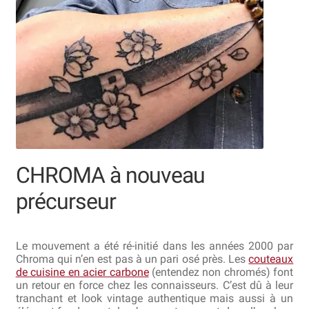
Revendeurs
Revue de presse
Téléchargements
Thank you for booking
Tous les articles
CHROMA à nouveau
Trouver mon couteau
précurseur
Trouver mon magasin
Le mouvement a été ré-initié dans les années 2000 par
Chroma qui n’en est pas à un pari osé près. Les
couteaux
de cuisine en acier carbone
(entendez non chromés) font
un retour en force chez les connaisseurs. C’est dû à leur
tranchant et look vintage authentique mais aussi à un