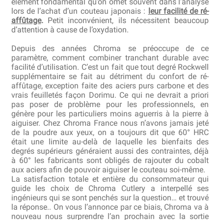
élément fondamental qu’on omet souvent dans l’analyse
lors de l’achat d’un couteau japonais :
leur facilité de ré-
affûtage
.
Petit inconvénient, ils nécessitent beaucoup
d’attention à cause de l’oxydation.
Depuis des années Chroma se préoccupe de ce
paramètre, comment combiner tranchant durable avec
facilité d’utilisation. C’est un fait que tout degré Rockwell
supplémentaire se fait au détriment du confort de ré-
affûtage, exception faite des aciers purs carbone et des
vrais feuilletés façon Dorimu. Ce qui ne devrait a priori
pas poser de problème pour les professionnels, en
génère pour les particuliers moins aguerris à la pierre à
aiguiser. Chez Chroma France nous n’avons jamais jeté
de la poudre aux yeux, on a toujours dit que 60° HRC
était une limite au-delà de laquelle les bienfaits des
degrés supérieurs généraient aussi des contraintes, déjà
à 60° les fabricants sont obligés de rajouter du cobalt
aux aciers afin de pouvoir aiguiser le couteau soi-même.
La satisfaction totale et entière du consommateur qui
guide les choix de Chroma Cutlery a interpellé ses
ingénieurs qui se sont penchés sur la question… et trouvé
la réponse.. On vous l’annonce par ce biais, Chroma va à
nouveau nous surprendre l’an prochain avec la sortie