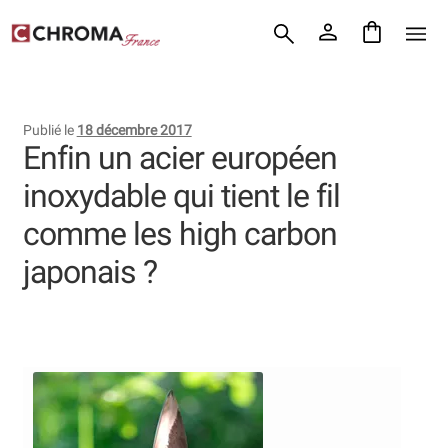
Accueil
Aller
Aller
Chroma France
à
au
la
contenu
Blog : coutellerie japonaise
navigation
Publié le
18 décembre 2017
Commande
Enfin un acier européen
inoxydable qui tient le fil
Conditions Générales de Vente
comme les high carbon
Contact
japonais ?
Demande de devis
Expédition le jour même
Frais de port
Hall of Fame