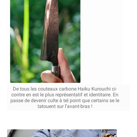
Bocuse d’Or
Ma sélection
Mentions légales
Mon Compte
Partenaires
Plan du site
De tous les couteaux carbone Haiku Kurouchi ci-
Politique de confidentialité
contre en est le plus représentatif et identitaire. En
passe de devenir culte à tel point que certains se le
tatouent sur l’avant-bras !
Politique en matière de remboursements et de retours
Questions / Réponses
Questions-Réponses?