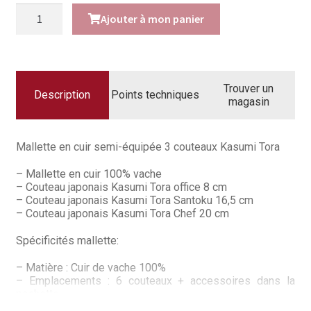
Questions / Réponses
quantité
Ajouter à mon panier
de
Questions-Réponses?
Mallette
couteaux
cuir
Revendeurs
Kasumi
Trouver un
Tora
Description
Points techniques
Revue de presse
magasin
Téléchargements
Mallette en cuir semi-équipée 3 couteaux Kasumi Tora
Thank you for booking
– Mallette en cuir 100% vache
– Couteau japonais Kasumi Tora office 8 cm
Tous les articles
– Couteau japonais Kasumi Tora Santoku 16,5 cm
– Couteau japonais Kasumi Tora Chef 20 cm
Trouver mon couteau
Spécificités mallette:
Trouver mon magasin
– Matière : Cuir de vache 100%
– Emplacements : 6 couteaux + accessoires dans la
pochette
– Fermetures : Enroulement de la mallette double sangle