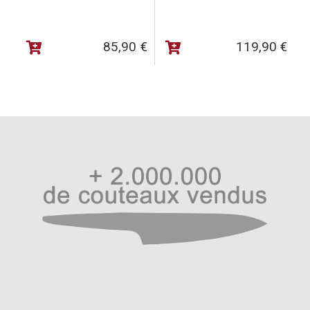
ainsi qu’une bandoulière en cuir réglable. Cette dernière
peut être retirée facilement grâce à ses mousquetons de
sécurité.
85,90
€
119,90
€
Cet étui de transport est idéal pour ranger vos couteaux
européens et/ou japonais lors de vos déplacements. Sa
taille enroulée est approximativement de 40 cm de long
pour un rayon de 5 cm sans ustensiles à l’intérieur et de
65 cm de long lorsqu’il est déplié complètement. Ses
mensurations en font un étui de rangement de catégorie
« de poche » qui prendra moins de place.
Le poids à vide de la mallette est de 1,1 KG. L’épaisseur
du cuir est de 3 mm (surface fermeture) et 6 mm en
double couche sur les parties pochette et rangements
(85% de la longueur de l’étui).
Spécificités couteaux Kasumi Tora :
– Acier : Daido 1K6 à 0,6% de carbone + molybdène
vanadium
– Manche : Bois de magnolia noir avec montage
traditionnel
– Aiguisage : Ambidextre, angle de 15°