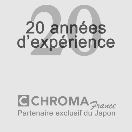
Kasumi est basé à Seki au Japon, capitale de la
coutellerie japonaise l’entreprise née au 20ème siècle
fait preuve d’une belle créativité sur plusieurs
générations de couteliers. La marque a toujours travaillé
les produits haut de gamme et exclusifs. Elle a sans
cesse innové jusqu’à être aujourd’hui un fabricant complet
présent dans tous les segments du couteau japonais.