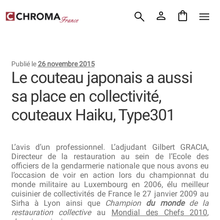
Accueil
Aller
Aller
Chroma France
à
au
la
contenu
Blog : coutellerie japonaise
navigation
Publié le
26 novembre 2015
Commande
Le couteau japonais a aussi
sa place en collectivité,
Conditions Générales de Vente
couteaux Haiku, Type301
Contact
Demande de devis
L’avis d’un professionnel. L’adjudant Gilbert GRACIA,
Directeur de la restauration au sein de l’Ecole des
Expédition le jour même
officiers de la gendarmerie nationale que nous avons eu
l’occasion de voir en action lors du championnat du
monde militaire au Luxembourg en 2006, élu meilleur
Frais de port
cuisinier de collectivités de France le 27 janvier 2009 au
Sirha à Lyon ainsi que
Champion
du monde
de la
Hall of Fame
restauration collective
au
Mondial des Chefs 2010
,