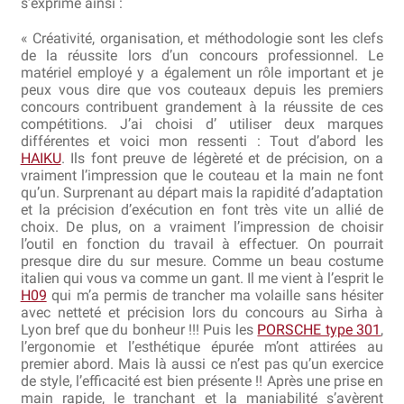
s’exprime ainsi :
Bocuse d’Or
« Créativité, organisation, et méthodologie sont les clefs
de la réussite lors d’un concours professionnel. Le
Ma sélection
matériel employé y a également un rôle important et je
peux vous dire que vos couteaux depuis les premiers
Mentions légales
concours contribuent grandement à la réussite de ces
compétitions. J’ai choisi d’ utiliser deux marques
différentes et voici mon ressenti : Tout d’abord les
Mon Compte
HAIKU
. Ils font preuve de légèreté et de précision, on a
vraiment l’impression que le couteau et la main ne font
Partenaires
qu’un. Surprenant au départ mais la rapidité d’adaptation
et la précision d’exécution en font très vite un allié de
choix. De plus, on a vraiment l’impression de choisir
Plan du site
l’outil en fonction du travail à effectuer. On pourrait
presque dire du sur mesure. Comme un beau costume
Politique de confidentialité
italien qui vous va comme un gant. Il me vient à l’esprit le
H09
qui m’a permis de trancher ma volaille sans hésiter
avec netteté et précision lors du concours au Sirha à
Politique en matière de remboursements et de retours
Lyon bref que du bonheur !!! Puis les
PORSCHE type 301
,
l’ergonomie et l’esthétique épurée m’ont attirées au
Questions / Réponses
premier abord. Mais là aussi ce n’est pas qu’un exercice
de style, l’efficacité est bien présente !! Après une prise en
main rapide, le tranchant et la maniabilité s’avèrent
Questions-Réponses?