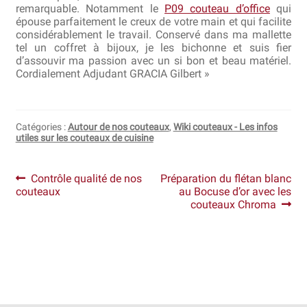
remarquable. Notamment le
P09 couteau d’office
qui
épouse parfaitement le creux de votre main et qui facilite
Revendeurs
considérablement le travail. Conservé dans ma mallette
tel un coffret à bijoux, je les bichonne et suis fier
d’assouvir ma passion avec un si bon et beau matériel.
Revue de presse
Cordialement Adjudant GRACIA Gilbert »
Téléchargements
Catégories :
Autour de nos couteaux
,
Wiki couteaux - Les infos
Thank you for booking
utiles sur les couteaux de cuisine
Tous les articles
Navigation
Article
Article
Contrôle qualité de nos
Préparation du flétan blanc
précédent :
suivant :
couteaux
au Bocuse d’or avec les
Trouver mon couteau
de
couteaux Chroma
l’article
Trouver mon magasin