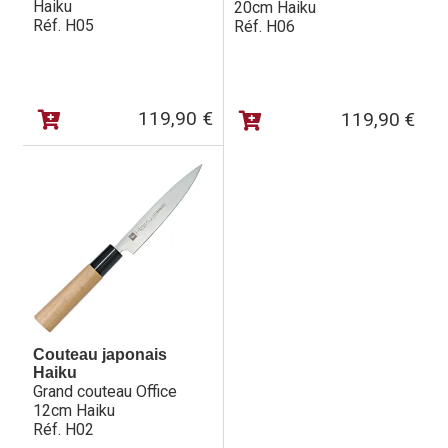
Haiku
20cm Haiku
Importateur Haiku Intl. – 1A rue Rohan F-67790 –
Réf. H05
Réf. H06
meilleur[at]couteau.info
119,90
€
119,90
€
Couteau japonais
Haiku
Grand couteau Office
12cm Haiku
Réf. H02