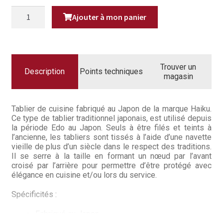
Questions / Réponses
QUANTITÉ
Ajouter à mon panier
DE
Questions-Réponses?
TABLIER
DE
CUISINE
Revendeurs
JAPONAIS
HAIKU
-
Trouver un
NOIR
Revue de presse
Description
Points techniques
magasin
Téléchargements
Tablier de cuisine fabriqué au Japon de la marque Haiku.
Thank you for booking
Ce type de tablier traditionnel japonais, est utilisé depuis
la période Edo au Japon. Seuls à être filés et teints à
l’ancienne, les tabliers sont tissés à l’aide d’une navette
Tous les articles
vieille de plus d’un siècle dans le respect des traditions.
Il se serre à la taille en formant un nœud par l’avant
Trouver mon couteau
croisé par l’arrière pour permettre d’être protégé avec
élégance en cuisine et/ou lors du service.
Trouver mon magasin
Spécificités :
Fabriqué au Japon