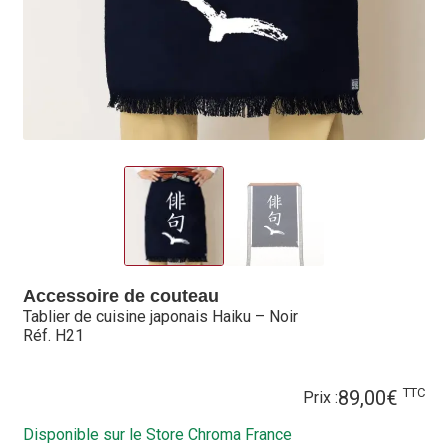
Hall of Fame
Bocuse d’Or
Ma sélection
Mentions légales
Mon Compte
Partenaires
Accessoire de couteau
Plan du site
Tablier de cuisine japonais Haiku – Noir
Réf. H21
Politique de confidentialité
TTC
89,00
€
Prix :
Politique en matière de remboursements et de retours
Disponible sur le Store Chroma France