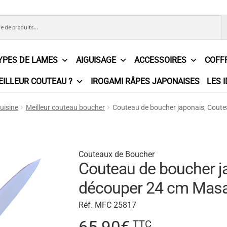
YPES DE LAMES
AIGUISAGE
ACCESSOIRES
COFF
EILLEUR COUTEAU ?
IROGAMI RÂPES JAPONAISES
LES 
ons Générales de Vente
Contact
Demande de devis
Expédition l
uisine
Meilleur couteau boucher
Couteau de boucher japonais, Cout
e
Partenaires
Plan du site
Politique de confidentialité
Politique e
?
Revendeurs
Revue de presse
Téléchargements
Thank you for 
Couteaux de Boucher
Couteau de boucher j
n
découper 24 cm Mas
Réf. MFC 25817
TTC