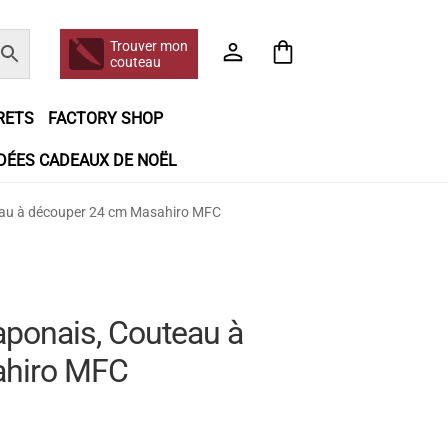
Trouver mon
couteau
RETS
FACTORY SHOP
IDÉES CADEAUX DE NOËL
e jour même
Frais de port
Hall of Fame
eau à découper 24 cm Masahiro MFC
n matière de remboursements et de retours
booking
Tous les articles
aponais, Couteau à
ahiro MFC