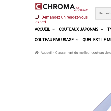
Aller
Aller
Demandez un rendez-vous
à
au
expert
la
contenu
ACCUEIL
COUTEAUX JAPONAIS
T
navigation
COUTEAU PAR USAGE
QUEL EST LE M
Accueil
Chroma France
Commande
Conditi
Accueil
Classement du meilleur couteau de c
Ma sélection
Mentions légales
Mon Compt
Questions / Réponses
Questions-Réponses
Trouver mon couteau
Trouver mon magasi