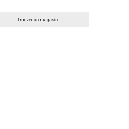
Trouver un magasin
s la découpe et le désossage.