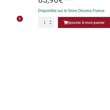
65,90
€
Disponible sur le Store Chroma France
Next
QUANTITÉ
Ajouter à mon panier
DE
COUTEAU
DE
BOUCHER
JAPONAIS,
COUTEAU
À
DÉCOUPER
24
CM
MASAHIRO
MFC