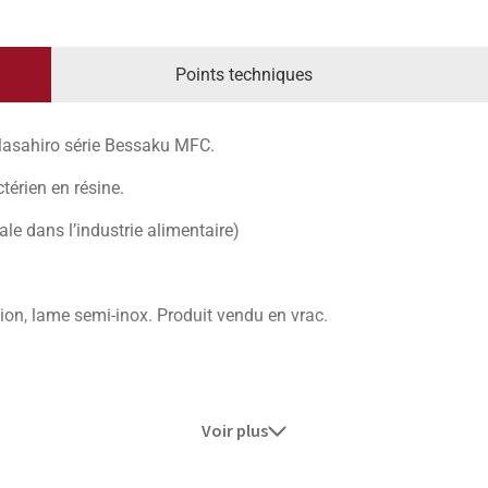
Points techniques
asahiro série Bessaku MFC.
érien en résine.
ale dans l’industrie alimentaire)
tion, lame semi-inox. Produit vendu en vrac.
niabilité parfaite autour des os ainsi qu’une utilité accrue dan
Voir plus