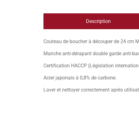
Description
Couteau de boucher à découper de 24 cm M
Manche anti-dérapant double garde anti-bact
Certification HACCP (Législation internation
Acier japonais à 0,8% de carbone.
Laver et nettoyer correctement après utilisa
Couteau à désosser rigide permettant une ma