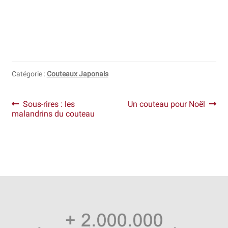
Catégorie :
Couteaux Japonais
Navigation
Article
Article
Sous-rires : les
Un couteau pour Noël
précédent :
suivant :
malandrins du couteau
de
l’article