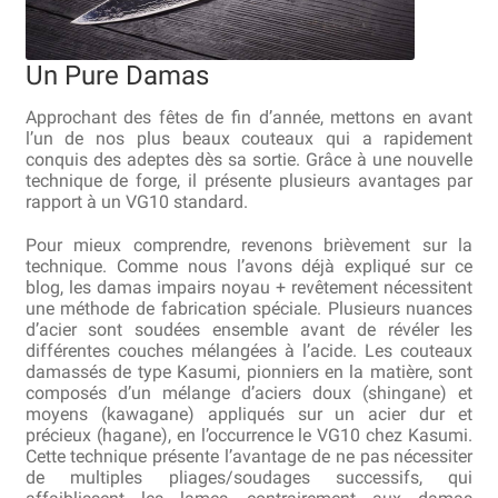
Bocuse d’Or
Un Pure Damas
Ma sélection
Approchant des fêtes de fin d’année, mettons en avant
Mentions légales
l’un de nos plus beaux couteaux qui a rapidement
conquis des adeptes dès sa sortie. Grâce à une nouvelle
technique de forge, il présente plusieurs avantages par
Mon Compte
rapport à un VG10 standard.
Partenaires
Pour mieux comprendre, revenons brièvement sur la
technique. Comme nous l’avons déjà expliqué sur ce
blog, les damas impairs noyau + revêtement nécessitent
Plan du site
une méthode de fabrication spéciale. Plusieurs nuances
d’acier sont soudées ensemble avant de révéler les
Politique de confidentialité
différentes couches mélangées à l’acide. Les couteaux
damassés de type Kasumi, pionniers en la matière, sont
Politique en matière de remboursements et de retours
composés d’un mélange d’aciers doux (shingane) et
moyens (kawagane) appliqués sur un acier dur et
précieux (hagane), en l’occurrence le VG10 chez Kasumi.
Questions / Réponses
Cette technique présente l’avantage de ne pas nécessiter
de multiples pliages/soudages successifs, qui
Questions-Réponses?