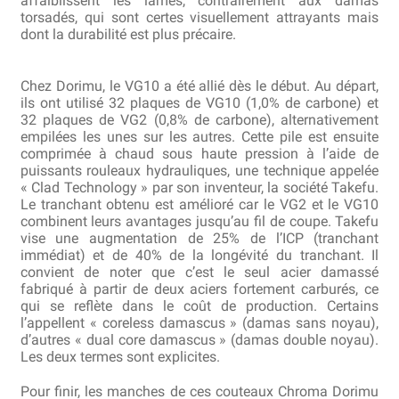
affaiblissent les lames, contrairement aux damas
torsadés, qui sont certes visuellement attrayants mais
dont la durabilité est plus précaire.
Revendeurs
Revue de presse
Chez Dorimu, le VG10 a été allié dès le début. Au départ,
ils ont utilisé 32 plaques de VG10 (1,0% de carbone) et
32 plaques de VG2 (0,8% de carbone), alternativement
Téléchargements
empilées les unes sur les autres. Cette pile est ensuite
comprimée à chaud sous haute pression à l’aide de
Thank you for booking
puissants rouleaux hydrauliques, une technique appelée
« Clad Technology » par son inventeur, la société Takefu.
Le tranchant obtenu est amélioré car le VG2 et le VG10
Tous les articles
combinent leurs avantages jusqu’au fil de coupe. Takefu
vise une augmentation de 25% de l’ICP (tranchant
Trouver mon couteau
immédiat) et de 40% de la longévité du tranchant. Il
convient de noter que c’est le seul acier damassé
fabriqué à partir de deux aciers fortement carburés, ce
Trouver mon magasin
qui se reflète dans le coût de production. Certains
l’appellent « coreless damascus » (damas sans noyau),
d’autres « dual core damascus » (damas double noyau).
Les deux termes sont explicites.
Pour finir, les manches de ces couteaux Chroma Dorimu