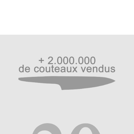
traditions séculaires d’Echizen au Japon. Le couteau en
damas de couleur est bien plus complexe à réaliser qu’un
damas en couche paires et impaires car on utilise trois
trousses de métaux différents (acier, cuivre et laiton)
dont les points de fusions ne sont pas communs ! Ainsi
ce sont de multiples étapes supplémentaires qui sont
nécessaires dans la réalisation d’un couteau Kasumi
Rainbow, ajoutant un laps de temps non négligeable.
C’est pourquoi ces couteaux japonais sont rares et
produits qu’à quelques dizaines d’exemplaires par an et
par un seul homme avec le maître artisan Takeshi Saji.
Spécificités produit :
– Acier : V Toku 2 Takefu Special Steel 1,1 % carbone
– Manche : palissandre veiné, dans la continuité du
damas, le palissandre est plus doux que l’ébène
– Aiguisage : ambidextre en V, angle de 15° de chaque
côté
– Conditionnement : Coffret bois
– Fabriqué à Echizen au Japon
Attention : acier carbone faiblement chromé doit être lavé