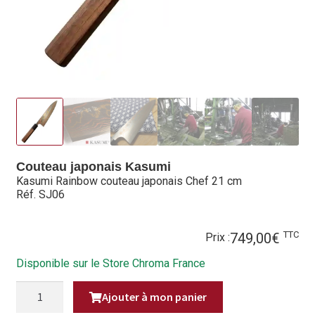
Hall of Fame
Bocuse d’Or
Ma sélection
Mentions légales
Mon Compte
Couteau japonais Kasumi
Kasumi Rainbow couteau japonais Chef 21 cm
Partenaires
Réf. SJ06
Plan du site
TTC
749,00
€
Prix :
Politique de confidentialité
Disponible sur le Store Chroma France
Politique en matière de remboursements et de retours
QUANTITÉ
Ajouter à mon panier
DE
KASUMI