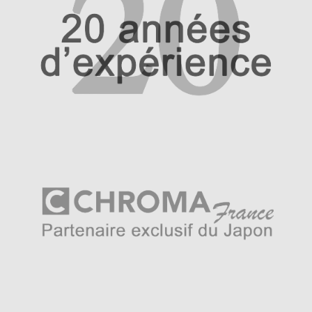
et bien séché après usage avec un tissu propre pour
éviter un changement de teinte de la lame