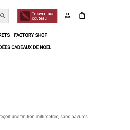
Trouver mon
couteau
RETS
FACTORY SHOP
IDÉES CADEAUX DE NOËL
e jour même
Frais de port
Hall of Fame
n matière de remboursements et de retours
booking
Tous les articles
eçoit une finition millimétrée, sans bavures