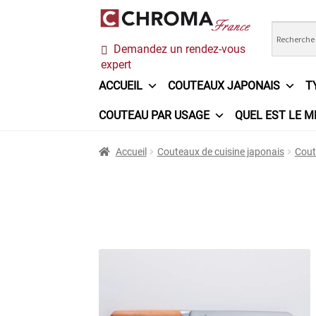
Aller
Aller
Demandez un rendez-vous
à
au
expert
la
contenu
navigation
ACCUEIL
COUTEAUX JAPONAIS
T
COUTEAU PAR USAGE
QUEL EST LE M
Accueil
Chroma France
Commande
Conditi
Accueil
Couteaux de cuisine japonais
Cout
Ma sélection
Mentions légales
Mon Compt
Questions / Réponses
Questions-Réponses
Trouver mon couteau
Trouver mon magasi