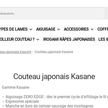
YPES DE LAMES
AIGUISAGE
ACCESSOIRES
COFF
EILLEUR COUTEAU ?
IROGAMI RÂPES JAPONAISES
LES 
ons Générales de Vente
Contact
Demande de devis
Expédition l
eau japonais Kasumi
Couteau japonais Kasane
e
Partenaires
Plan du site
Politique de confidentialité
Politique e
?
Revendeurs
Revue de presse
Téléchargements
Thank you for 
Couteau japonais Kasane
n
Gamme Kasane
– Aiguisage ZERO EDGE : dès le premier cycle d’affûtage le fil r
– Ergonomie spéciale
– Manche en bois de cerisier sauvage des montagnes