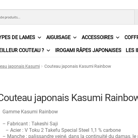
YPES DE LAMES
AIGUISAGE
ACCESSOIRES
COFF
EILLEUR COUTEAU ?
IROGAMI RÂPES JAPONAISES
LES 
ons Générales de Vente
Contact
Demande de devis
Expédition l
eau japonais Kasumi
Couteau japonais Kasumi Rainbow
e
Partenaires
Plan du site
Politique de confidentialité
Politique e
?
Revendeurs
Revue de presse
Téléchargements
Thank you for 
Couteau japonais Kasumi Rainbo
n
Gamme Kasumi Rainbow
– Fabricant : Takeshi Saji
– Acier : V Toku 2 Takefu Special Steel 1,1 % carbone
– Manche : palissandre veiné, dans la continuité du damas, le 