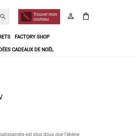
Trouver mon
couteau
RETS
FACTORY SHOP
IDÉES CADEAUX DE NOËL
e jour même
Frais de port
Hall of Fame
n matière de remboursements et de retours
booking
Tous les articles
w
palissandre est plus doux que l’ébène