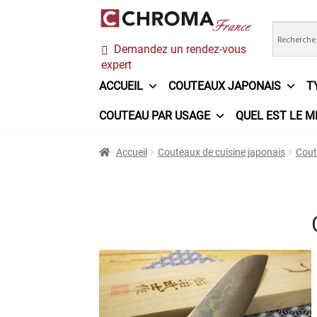
Aller
Aller
Demandez un rendez-vous
à
au
expert
la
contenu
navigation
ACCUEIL
COUTEAUX JAPONAIS
T
COUTEAU PAR USAGE
QUEL EST LE M
Accueil
Chroma France
Commande
Conditi
Accueil
Couteaux de cuisine japonais
Cout
Ma sélection
Mentions légales
Mon Compt
Questions / Réponses
Questions-Réponses
Trouver mon couteau
Trouver mon magasi