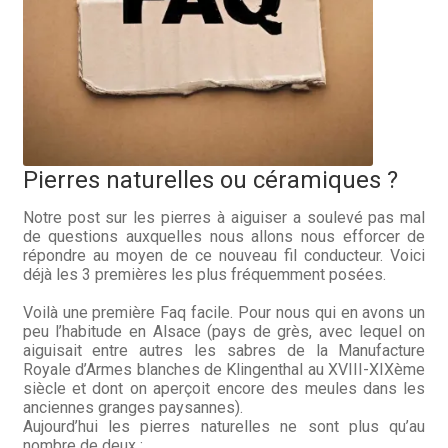
Hall of Fame
Bocuse d’Or
Ma sélection
Mentions légales
Pierres naturelles ou céramiques ?
Mon Compte
Notre post sur les pierres à aiguiser a soulevé pas mal
de questions auxquelles nous allons nous efforcer de
répondre au moyen de ce nouveau fil conducteur. Voici
Partenaires
déjà les 3 premières les plus fréquemment posées.
Plan du site
Voilà une première Faq facile.
Pour nous qui en avons un
peu l’habitude en Alsace (pays de grès, avec lequel on
aiguisait entre autres les sabres de la Manufacture
Politique de confidentialité
Royale d’Armes blanches de Klingenthal au XVIII-XIXème
siècle et dont on aperçoit encore des meules dans les
Politique en matière de remboursements et de retours
anciennes granges paysannes).
Aujourd’hui les pierres naturelles ne sont plus qu’au
nombre de deux :