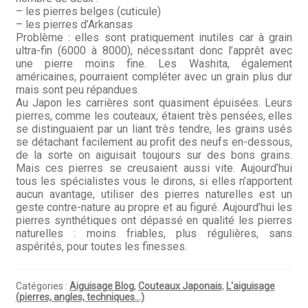
Questions / Réponses
– les pierres belges (cuticule)
– les pierres d’Arkansas
Questions-Réponses?
Problème : elles sont pratiquement inutiles car à grain
ultra-fin (6000 à 8000), nécessitant donc l’apprêt avec
une pierre moins fine. Les
Washita, également
Revendeurs
américaines, pourraient compléter avec un grain plus dur
mais sont peu répandues.
Revue de presse
A
u Japon les carrières sont quasiment épuisées. Leurs
pierres, comme les couteaux, étaient très pensées, elles
se distinguaient par un liant très tendre, les grains usés
Téléchargements
se détachant facilement au profit des neufs en-dessous,
de la sorte on aiguisait toujours sur des bons grains.
Thank you for booking
Mais ces pierres se creusaient aussi vite.
Aujourd’hui
tous les spécialistes vous le dirons, si elles n’apportent
aucun avantage, utiliser des pierres naturelles est un
Tous les articles
geste contre-nature au propre et au figuré. Aujourd’hui les
pierres synthétiques ont dépassé en qualité les pierres
Trouver mon couteau
naturelles : moins friables, plus régulières, sans
aspérités, pour toutes les finesses.
Trouver mon magasin
Catégories :
Aiguisage Blog
,
Couteaux Japonais
,
L'aiguisage
(pierres, angles, techniques...)