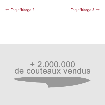
Navigation
Article
Article
Faq affûtage 2
Faq affûtage 3
précédent :
suivant :
de
l’article