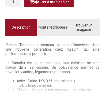
Questions / Réponses
Ajouter à mon panier
DE
COUTEAU
SANTOKU
Questions-Réponses?
16,5
CM
KASUMI
Revendeurs
TORA
Trouver un
Description
Points techniques
magasin
Revue de presse
Téléchargements
Kasumi Tora est un couteau japonais s’inscrivant dans
une nouvelle génération chez Kasumi qui allie
performances à petit prix.
Thank you for booking
Le Santoku est le couteau que tout cuisinier se doit
Tous les articles
d’avoir dans sa cuisine. Sa polyvalence permet de
travailler viandes, légumes et poissons.
Trouver mon couteau
Acier : Daido 1K6 0,6% de carbone +
molybdène/vanadium
Trouver mon magasin
Manche : Magnolia noir montage sans clavette
Aiguisage : ambidextre en V
Kasumi est le précurseur du damas de cuisine et celui