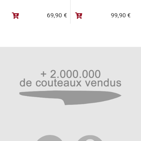
cuisine.
69,90
€
99,90
€