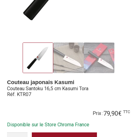
Hall of Fame
Bocuse d’Or
Ma sélection
Mentions légales
Mon Compte
Partenaires
Couteau japonais Kasumi
Couteau Santoku 16,5 cm Kasumi Tora
Plan du site
Réf. KTR07
Politique de confidentialité
TTC
79,90
€
Prix :
Politique en matière de remboursements et de retours
Disponible sur le Store Chroma France
QUANTITÉ