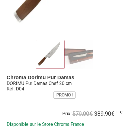
Hall of Fame
Bocuse d’Or
Ma sélection
Mentions légales
Mon Compte
Partenaires
Chroma Dorimu Pur Damas
DORIMU Pur Damas Chef 20 cm
Plan du site
Réf. D04
PROMO !
Politique de confidentialité
Le
Le
TTC
579,00
€
389,90
€
Prix :
Politique en matière de remboursements et de retours
prix
prix
Disponible sur le Store Chroma France
initial
actue