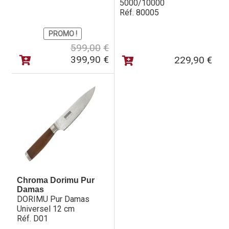
5000/10000
Coffret bois luxe cadeau et/ou de rangement
Réf. 80005
PROMO !
Le
Le
599,00
€
prix
prix
399,90
€
229,90
€
initial
actuel
était :
est :
599,00€.
399,90€.
Chroma Dorimu Pur
Damas
DORIMU Pur Damas
Universel 12 cm
Réf. D01