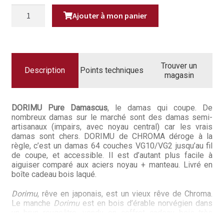
Questions / Réponses
était :
est :
QUANTITÉ
Ajouter à mon panier
DE
579,00€.
389,9
DORIMU
Questions-Réponses?
PUR
DAMAS
CHEF
Revendeurs
20
CM
Trouver un
Description
Points techniques
Revue de presse
magasin
Téléchargements
DORIMU Pure Damascus
, le damas qui coupe. De
nombreux damas sur le marché sont des damas semi-
Thank you for booking
artisanaux (impairs, avec noyau central) car les vrais
damas sont chers. DORIMU de CHROMA déroge à la
Tous les articles
règle, c’est un damas 64 couches VG10/VG2 jusqu’au fil
de coupe, et accessible. Il est d’autant plus facile à
aiguiser comparé aux aciers noyau + manteau. Livré en
Trouver mon couteau
boîte cadeau bois laqué.
Trouver mon magasin
Dorimu
, rêve en japonais, est un vieux rêve de Chroma.
Le manche
Dorimu
est en bois d’érable norvégien dans
un brun rougeâtre, vendu en coffret cadeau bois très
luxueux. De l’avis du fabricant du VG10, son plus beau