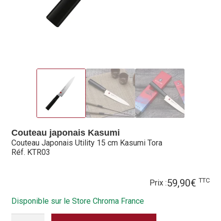
Hall of Fame
Bocuse d’Or
Ma sélection
Mentions légales
Mon Compte
Partenaires
Couteau japonais Kasumi
Couteau Japonais Utility 15 cm Kasumi Tora
Plan du site
Réf. KTR03
Politique de confidentialité
TTC
59,90
€
Prix :
Politique en matière de remboursements et de retours
Disponible sur le Store Chroma France
QUANTITÉ