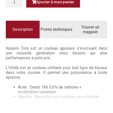
Questions / Réponses
Ajouter à mon panier
DE
COUTEAU
JAPONAIS
Questions-Réponses?
UTILITY
15
CM
Revendeurs
KASUMI
Trouver un
TORA
Description
Points techniques
magasin
Revue de presse
Téléchargements
Kasumi Tora est un couteau japonais s’inscrivant dans
une nouvelle génération chez Kasumi qui allie
performances à petit prix.
Thank you for booking
L’Utility est un couteau utilitaire pour tout type de travaux
Tous les articles
dans votre cuisine. Il permet une polyvalence à toute
épreuve.
Trouver mon couteau
Acier : Daido 1K6 0,6% de carbone +
molybdène/vanadium
Trouver mon magasin
Manche : Magnolia noir montage sans clavette
Aiguisage : ambidextre en V
Kasumi est le précurseur du damas de cuisine et celui