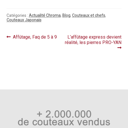
Catégories :
Actualité Chroma
,
Blog
,
Couteaux et chefs
,
Couteaux Japonais
Navigation
Article
Article
Affûtage, Faq de 5 à 9
L’affûtage express devient
précédent :
suivant :
réalité, les pierres PRO-YAN
de
l’article