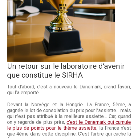
Hall of Fame
Bocuse d’Or
Ma sélection
Mentions légales
Un retour sur le laboratoire d’avenir
Mon Compte
que constitue le SIRHA
Partenaires
Tout d’abord, c’est à nouveau le Danemark, grand favori,
qui l’a emporté.
Plan du site
Devant la Norvège et la Hongrie. La France, 5ème, a
Politique de confidentialité
gagnée le lot de consolation du prix pour l’assiette… mais
qui n’est pas attribué à la meilleure assiette… Car, quand
on y regarde de plus près,
c’est le Danemark qui cumule
Politique en matière de remboursements et de retours
le plus de points pour le thème assiette
, la France n’est
que 4ème dans cette discipline. C’est l’arbre qui cache la