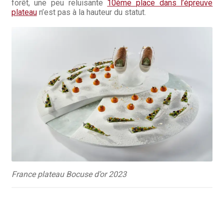
Questions / Réponses
forêt, une peu reluisante
10ème place dans l’épreuve
plateau
n’est pas à la hauteur du statut.
Questions-Réponses?
Revendeurs
Revue de presse
Téléchargements
Thank you for booking
Tous les articles
Trouver mon couteau
France plateau Bocuse d’or 2023
Trouver mon magasin