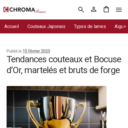
Aller
Aller
Accueil
à
au
la
contenu
Accueil
Couteaux Japonais
Types de lames
Aiguis
Chroma France
navigation
Blog : coutellerie japonaise
Publié le
15 février 2023
Commande
Tendances couteaux et Bocuse
d’Or, martelés et bruts de forge
Conditions Générales de Vente
Contact
Demande de devis
Expédition le jour même
Frais de port