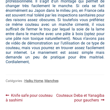
professionnelle. Il s’agit d’un montage qui permet de
changer très facilement le manche. Si cela se fait
Bocuse d’Or
énormément au Japon dans le milieu pro, en France cela
est souvent mal toléré par les inspections sanitaires pour
Ma sélection
des raisons assez obscures. Si toutefois vous préfériez
ce même couteau avec un manche cimenté, il vous
Mentions légales
suffirait de fermer le trou par lequel la soie de la lame
entre dans le manche avec une pâte à bois (optez pour
une pâte non toxique naturellement). Nous n’avons pas
Mon Compte
de vidéo de démonstration sur l’utilisation de ce type de
couteau, mais vous pourrez en trouver assez facilement
Partenaires
sur internet. Le maniement est assez simple mais
demande un peu de pratique pour être maitrisé.
Cordialement,
Plan du site
Politique de confidentialité
Catégories :
Haiku Home
,
Manches
Politique en matière de remboursements et de retours
Navigation
Article
Article
Knife safe pour couteau
Couteaux Deba et Yanagiba
Questions / Réponses
précédent :
suivant :
à sashimi
pour gauchers
de
Questions-Réponses?