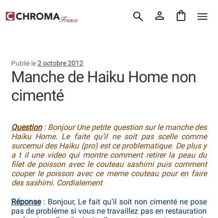
Accueil
Aller
Aller
Chroma France
à
au
la
contenu
Blog : coutellerie japonaise
navigation
Publié le
2 octobre 2012
Commande
Manche de Haiku Home non
cimenté
Conditions Générales de Vente
Contact
Question
: Bonjour Une petite question sur le manche des
Haiku Home. Le faite qu’il ne soit pas scelle comme
Demande de devis
surcemui des Haiku (pro) est ce problematique. De plus y
a t il une video qui montre comment retirer la peau du
Expédition le jour même
filet de poisson avec le couteau sashimi puis comment
couper le poisson avec ce meme couteau pour en faire
des sashimi. Cordialement
Frais de port
Réponse
: Bonjour, Le fait qu’il soit non cimenté ne pose
Hall of Fame
pas de problème si vous ne travaillez pas en restauration