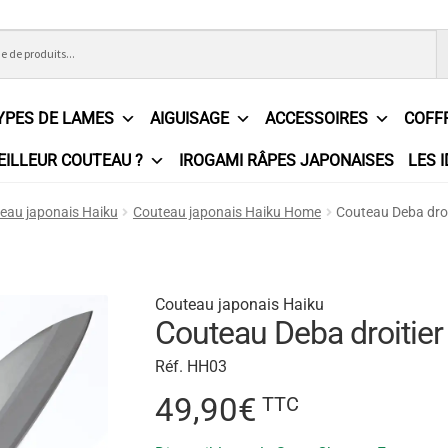
YPES DE LAMES
AIGUISAGE
ACCESSOIRES
COFF
EILLEUR COUTEAU ?
IROGAMI RÂPES JAPONAISES
LES 
ons Générales de Vente
Contact
Demande de devis
Expédition l
eau japonais Haiku
Couteau japonais Haiku Home
Couteau Deba dro
e
Partenaires
Plan du site
Politique de confidentialité
Politique e
?
Revendeurs
Revue de presse
Téléchargements
Thank you for 
Couteau japonais Haiku
Couteau Deba droiti
n
Réf. HH03
49,90
€
TTC