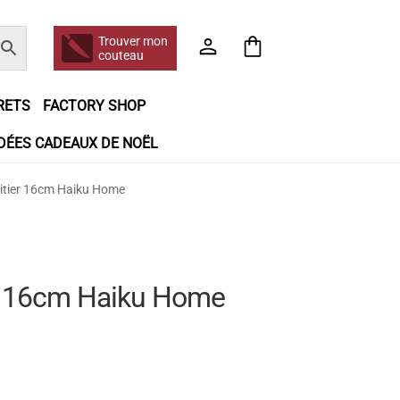
Trouver mon
couteau
RETS
FACTORY SHOP
IDÉES CADEAUX DE NOËL
e jour même
Frais de port
Hall of Fame
itier 16cm Haiku Home
n matière de remboursements et de retours
booking
Tous les articles
er 16cm Haiku Home