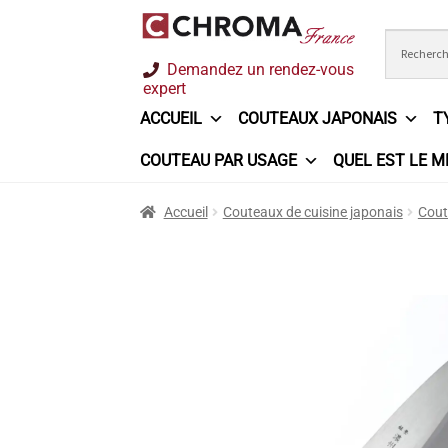
Aller
Aller
Demandez un rendez-vous
à
au
expert
la
contenu
ACCUEIL
COUTEAUX JAPONAIS
T
navigation
COUTEAU PAR USAGE
QUEL EST LE M
Accueil
Chroma France
Commande
Conditi
Accueil
Couteaux de cuisine japonais
Cout
Ma sélection
Mentions légales
Mon Compt
Questions / Réponses
Questions-Réponses
Trouver mon couteau
Trouver mon magasi