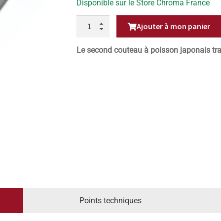
Disponible sur le Store Chroma France
QUANTITÉ
Ajouter à mon panier
DE
COUTEAU
DEBA
DROITIER
Le second couteau à poisson japonais tra
16CM
HAIKU
HOME
Points techniques