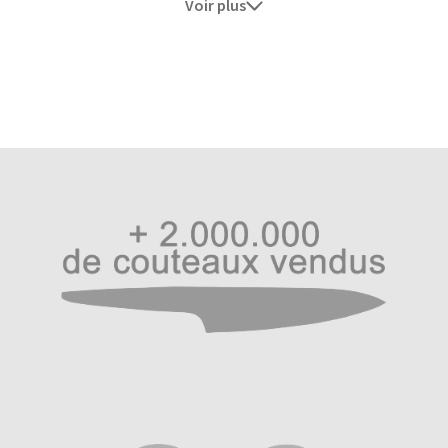
Voir plus
techniques de l’acier forgé. Ryoma Rainbow s’aventure
sur le nouveau terrain des couteaux damas de couleur
flamboyant. Le damas de couleur est une nouveauté
technique récente de l’industrie du couteau de cuisine,
Haiku International, créateur de tendances à l’origine de
nombreuses ruptures dans l’univers du couteau de
cuisine, ne pouvait pas passer ne pas être à nouveau le
pionnier.
Beauté extérieure, qualité intérieure. A destination des
professionnels et particuliers avides de tranchant et
d’esthétique flamboyante, Ryoma marque les esprits. Son
damas est composé de trois élémtns principaux, un
noyau en vrai acier japonais à 1% de carbone, habillé de
cuivre et laiton pour les couleurs qui le revêtent. Le
damas de couleur de Ryoma Rainbow est issu d’une
fabrication complexe où les artisans qui fabriquent ces
lames ont réussit à les souder malgré les points de
fusions différents de chacun des alliages. Le résultat est
admirable, sous un damas en nuages. A cela s’ajoute un
martelage sur la surface de la lame permettant de
décoller les aliments plus facilement lors de la découpe,
en plus d’un atout esthétique supplémentaire.