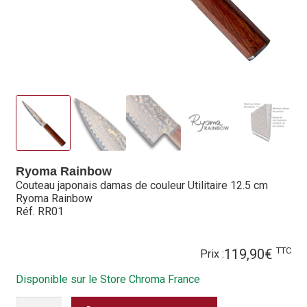
Hall of Fame
Bocuse d’Or
Ma sélection
Mentions légales
Mon Compte
Ryoma Rainbow
Partenaires
Couteau japonais damas de couleur Utilitaire 12.5 cm
Ryoma Rainbow
Plan du site
Réf. RR01
Politique de confidentialité
TTC
119,90
€
Prix :
Politique en matière de remboursements et de retours
Disponible sur le Store Chroma France
QUANTITÉ