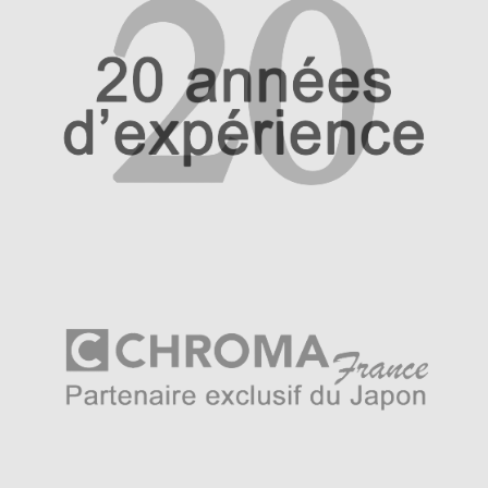
Le manche n’a pas à rougir de la beauté de la lame qui
l’accompagne. Serti de part et d’autres d’une bague en
métal dont l’arrière est gravé du « R » de la marque, le
manche de forme octogonal traditionnel japonais est en
bois de palissandre. Le palissandre est une essence de
bois utilisée dans la boiserie de luxe. C’est un matériau
très résistant aux écarts de températures et donc idéal
dans un environnement humide comme la cuisine et
chaque veinage est unique.
Le couteau est accompagné de son coffret de
rangement. Idéal pour offrir ou ranger son couteau de
cuisine en toute sécurité.
Pour protéger les alliages cuivre et laiton de l’oxydation
laver à l’eau puis sécher avec un chiffon propre pour
permettre de conserver les couleurs d’origine de votre
couteau.
Le cuivre est une matière qui peut ternir naturellement
avec le temps ou sous des conditions atmosphérique
propre au lieu ou il est entreposé. Pour raviver l’éclat
d’origine des couleurs vivent de la lame rien de plus