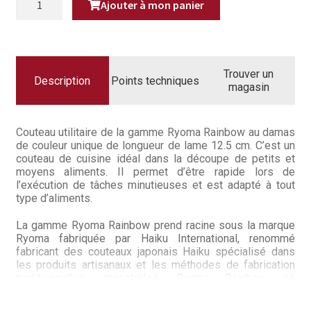
Questions / Réponses
Ajouter à mon panier
DE
COUTEAU
JAPONAIS
Questions-Réponses?
DAMAS
DE
COULEUR
Revendeurs
UTILITAIRE
Trouver un
12.5
Description
Points techniques
magasin
CM
Revue de presse
RYOMA
RAINBOW
Téléchargements
Couteau utilitaire de la gamme Ryoma Rainbow au damas
de couleur unique de longueur de lame 12.5 cm. C’est un
couteau de cuisine idéal dans la découpe de petits et
Thank you for booking
moyens aliments. Il permet d’être rapide lors de
l’exécution de tâches minutieuses et est adapté à tout
Tous les articles
type d’aliments.
La gamme Ryoma Rainbow prend racine sous la marque
Trouver mon couteau
Ryoma fabriquée par Haiku International, renommé
fabricant des couteaux japonais Haiku spécialisé dans
Trouver mon magasin
les produits artisanaux et les méthodes de fabrication
traditionnelles ancestrales. Ryoma Rainbow se
singularise par le mélange des codes esthétiques
traditionnels japonais et des nouvelles sciences