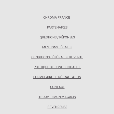
simple, l’application de vinaigre blanc ou de jus de citron
en frottant avec chiffon propre sur la lame redonnera ses
couleurs et sa brillance naturelle à votre lame.
CHROMA FRANCE
Spécificités produit :
PARTENAIRES
Fabricant: HAIKU Intl.
Acier japonais 1,0 % de carbone
QUESTIONS / RÉPONSES
Manche traditionnel octogonal en bois de
palissandre
MENTIONS LÉGALES
Damas de couleur : acier, cuivre laiton / Damas 67
couches
CONDITIONS GÉNÉRALES DE VENTE
Aiguisage : ambidextre en V angle de 15° de
chaque côté
POLITIQUE DE CONFIDENTIALITÉ
Importateur/fabricant Haiku Intl. – 1A rue Rohan F-67790
FORMULAIRE DE RÉTRACTATION
– meilleur[at]couteau.info
CONTACT
TROUVER MON MAGASIN
REVENDEURS