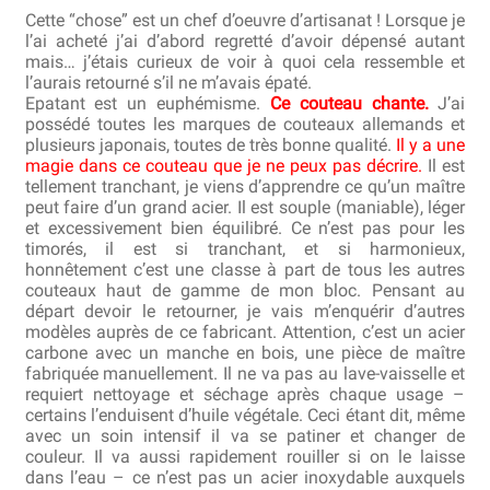
Cette “chose” est un chef d’oeuvre d’artisanat ! Lorsque je
l’ai acheté j’ai d’abord regretté d’avoir dépensé autant
mais… j’étais curieux de voir à quoi cela ressemble et
l’aurais retourné s’il ne m’avais épaté.
Epatant est un euphémisme.
Ce couteau chante.
J’ai
possédé toutes les marques de couteaux allemands et
plusieurs japonais, toutes de très bonne qualité.
Il y a une
magie dans ce couteau que je ne peux pas décrire.
Il est
tellement tranchant, je viens d’apprendre ce qu’un maître
peut faire d’un grand acier. Il est souple (maniable), léger
et excessivement bien équilibré. Ce n’est pas pour les
timorés, il est si tranchant, et si harmonieux,
honnêtement c’est une classe à part de tous les autres
couteaux haut de gamme de mon bloc. Pensant au
départ devoir le retourner, je vais m’enquérir d’autres
modèles auprès de ce fabricant. Attention, c’est un acier
carbone avec un manche en bois, une pièce de maître
fabriquée manuellement. Il ne va pas au lave-vaisselle et
requiert nettoyage et séchage après chaque usage –
certains l’enduisent d’huile végétale. Ceci étant dit, même
avec un soin intensif il va se patiner et changer de
couleur. Il va aussi rapidement rouiller si on le laisse
dans l’eau – ce n’est pas un acier inoxydable auxquels