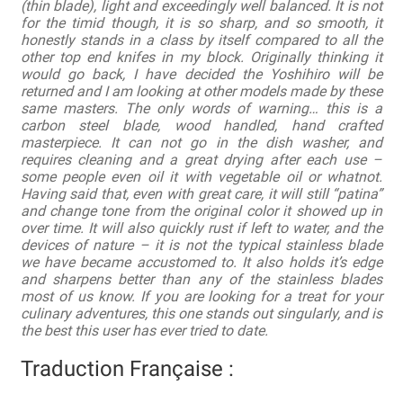
(thin blade), light and exceedingly well balanced. It is not
for the timid though, it is so sharp, and so smooth, it
honestly stands in a class by itself compared to all the
Revendeurs
other top end knifes in my block. Originally thinking it
would go back, I have decided the Yoshihiro will be
Revue de presse
returned and I am looking at other models made by these
same masters. The only words of warning… this is a
carbon steel blade, wood handled, hand crafted
Téléchargements
masterpiece. It can not go in the dish washer, and
requires cleaning and a great drying after each use –
Thank you for booking
some people even oil it with vegetable oil or whatnot.
Having said that, even with great care, it will still “patina”
Tous les articles
and change tone from the original color it showed up in
over time. It will also quickly rust if left to water, and the
devices of nature – it is not the typical stainless blade
Trouver mon couteau
we have became accustomed to. It also holds it’s edge
and sharpens better than any of the stainless blades
Trouver mon magasin
most of us know. If you are looking for a treat for your
culinary adventures, this one stands out singularly, and is
the best this user has ever tried to date.
Traduction Française :