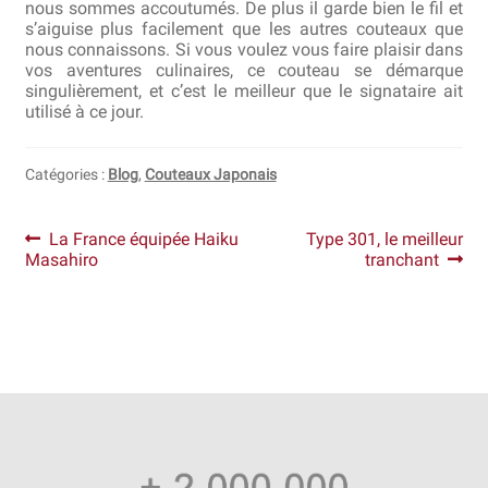
nous sommes accoutumés. De plus il garde bien le fil et
s’aiguise plus facilement que les autres couteaux que
nous connaissons. Si vous voulez vous faire plaisir dans
vos aventures culinaires, ce couteau se démarque
singulièrement, et c’est le meilleur que le signataire ait
utilisé à ce jour.
Catégories :
Blog
,
Couteaux Japonais
Navigation
Article
Article
La France équipée Haiku
Type 301, le meilleur
précédent :
suivant :
Masahiro
tranchant
de
l’article