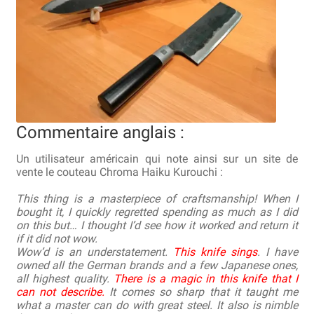
Bocuse d’Or
Ma sélection
Mentions légales
Mon Compte
Commentaire anglais :
Partenaires
Un utilisateur américain qui note ainsi sur un site de
vente le couteau Chroma Haiku Kurouchi :
Plan du site
This thing is a masterpiece of craftsmanship! When I
bought it, I quickly regretted spending as much as I did
Politique de confidentialité
on this but… I thought I’d see how it worked and return it
if it did not wow.
Politique en matière de remboursements et de retours
Wow’d is an understatement.
This knife sings
. I have
owned all the German brands and a few Japanese ones,
all highest quality.
There is a magic in this knife that I
Questions / Réponses
can not describe.
It comes so sharp that it taught me
what a master can do with great steel. It also is nimble
Questions-Réponses?