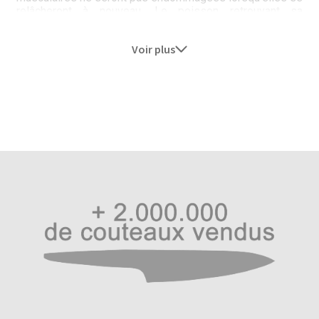
relâcheront à nouveau. Le poisson retrouvant sa
consistance originelle, il ne rendra pas d’eau à la cuisson
et le goût sera également rehaussé portant son umami au
Voir plus
maximum.
Ce produit est réalisé dans un acier inoxydable idéal à
56-58 HRC dénommé H1. L’acier H1 est naturellement
dur, sans carbone, non vulnérable à l’oxydation. Il convient
à toute utilisation extérieure, pêche, chasse, etc…
Manche en fibre de verre renforcée nylon.
Longueur totale : 188 mm
Lame 75 mm
Poids : 160 Grs