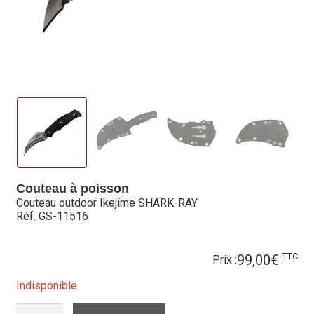
Hall of Fame
Bocuse d’Or
Ma sélection
Mentions légales
Mon Compte
Partenaires
Couteau à poisson
Couteau outdoor Ikejime SHARK-RAY
Plan du site
Réf. GS-11516
Politique de confidentialité
TTC
99,00
€
Prix :
Politique en matière de remboursements et de retours
Indisponible
QUANTITÉ