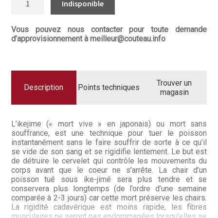
Questions / Réponses
DE
COUTEAU
OUTDOOR
Questions-Réponses?
IKEJIME
Vous pouvez nous contacter pour toute demande
SHARK-
d’approvisionnement à meilleur@couteau.info
RAY
Revendeurs
Revue de presse
Trouver un
Description
Points techniques
Téléchargements
magasin
Thank you for booking
L’ikejime (« mort vive » en japonais) ou mort sans
souffrance, est une technique pour tuer le poisson
Tous les articles
instantanément sans le faire souffrir de sorte à ce qu’il
se vide de son sang et se rigidifie lentement. Le but est
Trouver mon couteau
de détruire le cervelet qui contrôle les mouvements du
corps avant que le coeur ne s’arrête. La chair d’un
poisson tué sous ike-jimé sera plus tendre et se
Trouver mon magasin
conservera plus longtemps (de l’ordre d’une semaine
comparée à 2-3 jours) car cette mort préserve les chairs.
La rigidité cadavérique est moins rapide, les fibres
musculaires ne seront pas endommagées lorsqu’elles se