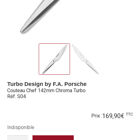
Hall of Fame
Bocuse d’Or
Ma sélection
Mentions légales
Mon Compte
Partenaires
Turbo Design by F.A. Porsche
Couteau Chef 142mm Chroma Turbo
Plan du site
Réf. S04
Politique de confidentialité
TTC
169,90
€
Prix :
Politique en matière de remboursements et de retours
Indisponible
QUANTITÉ