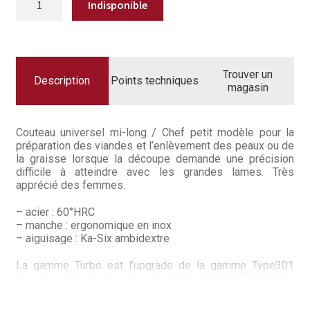
Questions / Réponses
DE
COUTEAU
CHEF
Questions-Réponses?
142MM
CHROMA
TURBO
Revendeurs
Trouver un
Description
Points techniques
magasin
Revue de presse
Téléchargements
Couteau universel mi-long / Chef petit modèle pour la
préparation des viandes et l’enlèvement des peaux ou de
la graisse lorsque la découpe demande une précision
Thank you for booking
difficile à atteindre avec les grandes lames. Très
apprécié des femmes.
Tous les articles
– acier : 60°HRC
– manche : ergonomique en inox
Trouver mon couteau
– aiguisage : Ka-Six ambidextre
Trouver mon magasin
La gamme Turbo est l’upgrade de la gamme Type301
avec le passage sur un acier allemand chauffé à haute
température pour atteindre les 60° Rockwell, une
première dans l’industrie de l’acier européen permettant