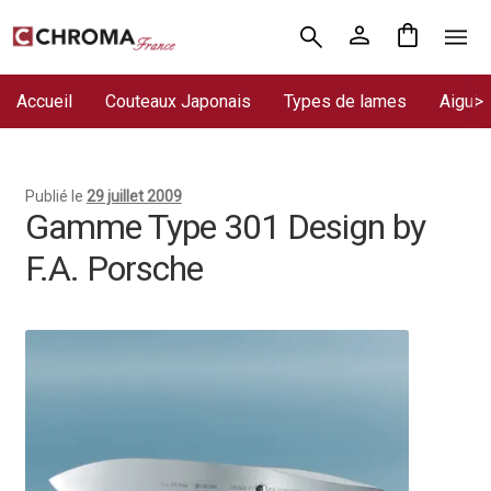
Aller
Aller
Accueil
à
au
la
contenu
Accueil
Couteaux Japonais
Types de lames
Aiguis
Chroma France
navigation
Blog : coutellerie japonaise
Publié le
29 juillet 2009
Commande
Gamme Type 301 Design by
F.A. Porsche
Conditions Générales de Vente
Contact
Demande de devis
Expédition le jour même
Frais de port