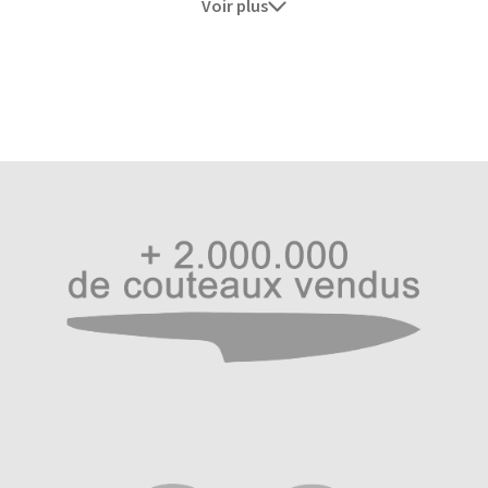
Voir plus
Iwashi-Gumo le damas Haiku
Les couteaux japonais Haiku Damas Iwashi-Gumo Urushi
sont fortement carburés à 1% de carbone et affûtés à la
main pour un résultat poli-miroir d’exception avec un
tranchant d’une grande longévité.
Le damas de ce couteau japonais Haiku, de son nom
Iwashi-Gumo est l’interprétation visuelle du damas qui le
compose pour signifier « Nuages de sardines ». Il existe
plusieurs types de damas dont les plus répandus sont
ceux à l’horizontale et ceux plus rares en auréoles
comme chez Kasumi avec sa gamme Kasumi
Masterpiece. Ici, Haiku Damas s’inscrit comme Kasumi
dans la difficulté pour nous offrir un damas en auréoles
d’exception dont les artisans qui le travail arrivent avec
perfection à nous proposer ce damas Iwashi-Gumo.
Apparu pour la première fois dans un ancien haïku de la
période Genroku au 17e siècle, puis entendu par le
haïkiste Issa, on peut traduire en français l’expression
Iwashi-Gumo en « nuage en fleurs de coton ». Puis traduit