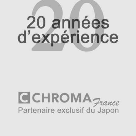
dans le monde cinématographique « Nuages d’été » dans
le film de 1958. C’est une nébulosité de fin d’été de
petits nuages en haute altitude.
Un manche travaillé
La lame du couteau japonais s’accompagne d’un manche
unique au visuel qui attire le regard avec ses couleurs
chaudes et froides. C’est un manche traditionnel tricolore
issu de la technique dénommé « Urushi » et dont l’avant
est teinté en bleu. Il est de forme octogonal, une forme
de manche très traditionnel au Japon. Le bois est
protégé de la sudation dans la paume de la main par
cette technique dont le principe provient d’un enduit
naturel à base de sève. Harmonie et poésie ne font qu’un
chez Haiku et sa couleur bleu, symbole d’élégance au
Japon, se rapporte au ciel conjointement au damas qui lui
représente les nuages. La lame est cimentée dans le
manche pour être compatible pour la restauration
professionnelle en plus d’être un couteau japonais de
choix pour le particulier.