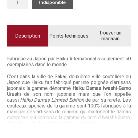
Questions / Réponses
DE
COUTEAU
JAPONAIS
Questions-Réponses?
UNIVERSEL
15
CM
Revendeurs
HAIKU
Trouver un
DAMAS
Description
Points techniques
magasin
IWASHI-
Revue de presse
GUMO
Téléchargements
Fabriqué au Japon par Haiku International à seulement 50
exemplaires dans le monde.
Thank you for booking
C’est dans la ville de Sakaï, deuxième ville coutelière du
Japon que Haiku fait fabriqué par une poignée d’artisans
Tous les articles
japonais la gamme dénommé
Haiku Damas Iwashi-Gumo
Urushi
de son nom japonais mais que l’on appelle
aussi
Haiku Damas Limited Edition
de par sa rareté. Les
Trouver mon couteau
couteaux japonais de la gamme sont 100% fabriqués à la
main par des artisans de renoms qui maîtrisent le damas
Trouver mon magasin
complexe qui compose la gamme du nom d’Iwashi-Gumo.
Gravure
Haiku
à la main en kanjis japonais.