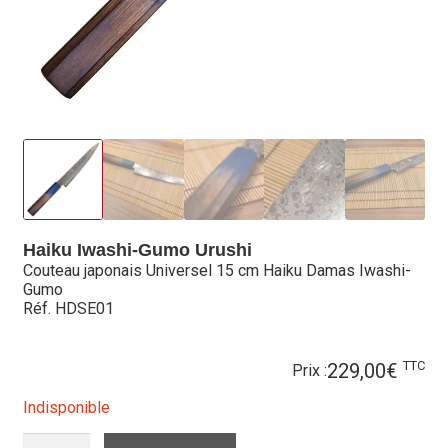
Hall of Fame
Bocuse d’Or
Ma sélection
Mentions légales
Mon Compte
Haiku Iwashi-Gumo Urushi
Partenaires
Couteau japonais Universel 15 cm Haiku Damas Iwashi-
Gumo
Plan du site
Réf. HDSE01
Politique de confidentialité
TTC
229,00
€
Prix :
Politique en matière de remboursements et de retours
Indisponible
QUANTITÉ