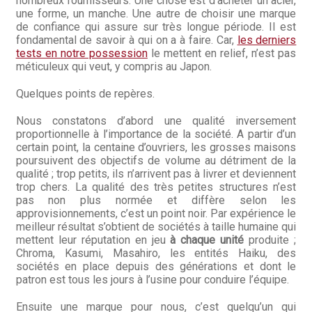
nombreux fournisseurs. Une chose est d’acheter un acier,
une forme, un manche. Une autre de choisir une marque
Hall of Fame
de confiance qui assure sur très longue période. Il est
fondamental de savoir à qui on a à faire. Car,
les derniers
Bocuse d’Or
tests en notre possession
le mettent en relief, n’est pas
méticuleux qui veut, y compris au Japon.
Ma sélection
Quelques points de repères.
Mentions légales
Nous constatons d’abord une qualité inversement
proportionnelle à l’importance de la société. A partir d’un
certain point, la centaine d’ouvriers, les grosses maisons
Mon Compte
poursuivent des objectifs de volume au détriment de la
qualité ; trop petits, ils n’arrivent pas à livrer et deviennent
Partenaires
trop chers. La qualité des très petites structures n’est
pas non plus normée et diffère selon les
approvisionnements, c’est un point noir. Par expérience le
Plan du site
meilleur résultat s’obtient de sociétés à taille humaine qui
mettent leur réputation en jeu
à chaque unité
produite ;
Politique de confidentialité
Chroma, Kasumi, Masahiro, les entités Haiku, des
sociétés en place depuis des générations et dont le
patron est tous les jours à l’usine pour conduire l’équipe.
Politique en matière de remboursements et de retours
Ensuite une marque pour nous, c’est quelqu’un qui