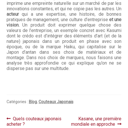
Questions / Réponses
imprime une empreinte naturelle sur un marché de par les
innovations constantes, et qui ne copie pas les autres. Un
Questions-Réponses?
acteur
qui a une expertise, une histoire, de bonnes
pratiques de management, une culture d’entreprise
et une
vision.
Un produit doit exprimer quelque chose des
Revendeurs
valeurs de l’entreprise, un exemple concret avec Kasumi
dont le crédo est d’intégrer des éléments d’art (et de la
Revue de presse
nature) japonais dans un produit en phase avec son
époque, ou de la marque Haiku, qui capitalise sur le
Japon d’antan dans ses choix de matériaux et de
Téléchargements
montage. Dans nos choix de marques, nous faisons une
analyse très approfondie ce qui explique qu’on ne se
Thank you for booking
disperse pas sur une multitude.
Tous les articles
Trouver mon couteau
Catégories :
Blog
,
Couteaux Japonais
Trouver mon magasin
Navigation
Article
Article
Quels couteaux japonais
Kasane, une première
précédent :
suivant :
acheter ?
mondiale en approche
de