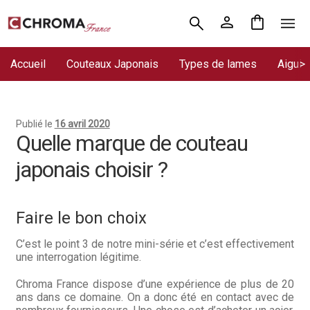
Aller
Aller
Accueil
à
au
la
contenu
Accueil
Couteaux Japonais
Types de lames
Aiguis
Chroma France
navigation
Blog : coutellerie japonaise
Publié le
16 avril 2020
Commande
Quelle marque de couteau
japonais choisir ?
Conditions Générales de Vente
Contact
Faire le bon choix
Demande de devis
C’est le point 3 de notre mini-série et c’est effectivement
une interrogation légitime.
Expédition le jour même
Chroma France dispose d’une expérience de plus de 20
Frais de port
ans dans ce domaine. On a donc été en contact avec de