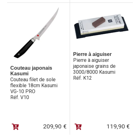
Les couteaux japonais de la gamme Kasumi VG10Pro
sont d’une légèreté saisissante dont la qualité des
matériaux utilisés démontre les acquis techniques et
d’artisanats de Kasumi et ses artisans.
Pierre à aiguiser
Pierre à aiguiser
japonaise grains de
Couteau japonais
3000/8000 Kasumi
Kasumi
Réf. K12
Couteau filet de sole
flexible 18cm Kasumi
VG-10 PRO
Réf. V10
209,90
€
119,90
€