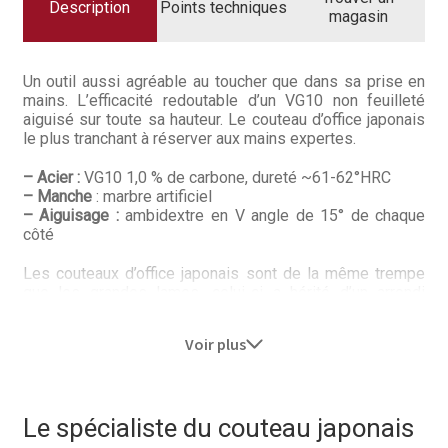
Questions / Réponses
Description
Points techniques
magasin
Questions-Réponses?
Un outil aussi agréable au toucher que dans sa prise en
Revendeurs
mains. L’efficacité redoutable d’un VG10 non feuilleté
aiguisé sur toute sa hauteur. Le couteau d’office japonais
le plus tranchant à réserver aux mains expertes.
Revue de presse
– Acier :
VG10 1,0 % de carbone, dureté ~61-62°HRC
Téléchargements
– Manche
: marbre artificiel
– Aiguisage :
ambidextre en V angle de 15° de chaque
côté
Thank you for booking
Les couteaux d’office japonais sont de la même trempe
Tous les articles
que les grandes lames, celui-ci a hérité d’un arrondi
haptique hypothénar pour une meilleure tenue en mains.
Trouver mon couteau
Voir plus
Kasumi est le précurseur du damas de cuisine et celui
qui a popularisé l’acier VG10. La manufacture est basée à
Trouver mon magasin
Seki au Japon où depuis plusieurs générations les
ateliers font appel aux meilleures artisans du Japon.
Le spécialiste du couteau japonais
Kasumi est la plus vieille coutellerie de la ville de Seki,
elle-même capitale de la coutellerie japonaise. Kasumi, à