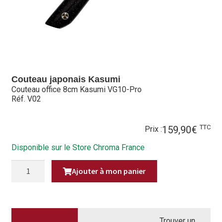
Hall of Fame
Bocuse d’Or
Ma sélection
Couteau japonais Kasumi
Mentions légales
Couteau office 8cm Kasumi VG10-Pro
Réf. V02
Mon Compte
TTC
159,90
€
Partenaires
Prix :
Disponible sur le Store Chroma France
Plan du site
QUANTITÉ
Ajouter à mon panier
DE
Politique de confidentialité
COUTEAU
OFFICE
8CM
Politique en matière de remboursements et de retours
KASUMI
VG10-
PRO
Trouver un