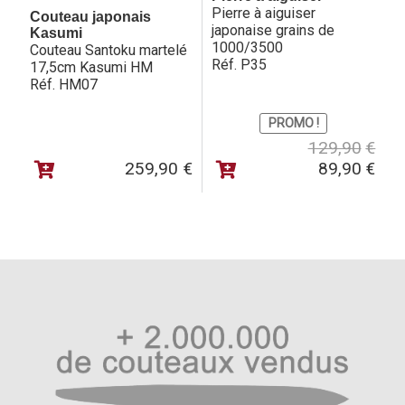
Pierre à aiguiser
d’artisanats de Kasumi et ses artisans.
Couteau japonais
japonaise grains de
Kasumi
1000/3500
Couteau Santoku martelé
Réf. P35
17,5cm Kasumi HM
Réf. HM07
PROMO !
Le
Le
129,90
€
prix
prix
259,90
€
89,90
€
initia
actu
était 
est :
129,
89,9