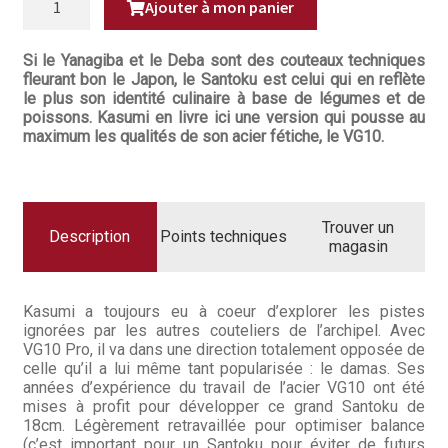
Questions / Réponses
Ajouter à mon panier
DE
COUTEAU
SANTOKU
Questions-Réponses?
18CM
Si le Yanagiba et le Deba sont des couteaux techniques
KASUMI
fleurant bon le Japon, le Santoku est celui qui en reflète
VG10
Revendeurs
le plus son identité culinaire à base de légumes et de
PRO
-
poissons. Kasumi en livre ici une version qui pousse au
V08
maximum les qualités de son acier fétiche, le VG10.
Revue de presse
Téléchargements
Trouver un
Thank you for booking
Description
Points techniques
magasin
Tous les articles
Kasumi a toujours eu à coeur d’explorer les pistes
Trouver mon couteau
ignorées par les autres couteliers de l’archipel. Avec
VG10 Pro, il va dans une direction totalement opposée de
celle qu’il a lui même tant popularisée : le damas. Ses
Trouver mon magasin
années d’expérience du travail de l’acier VG10 ont été
mises à profit pour développer ce grand Santoku de
18cm. Légèrement retravaillée pour optimiser balance
(c’est important pour un Santoku pour éviter de futurs