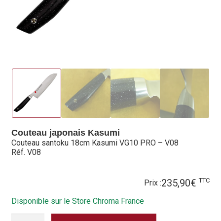
Hall of Fame
Bocuse d’Or
Ma sélection
Mentions légales
Mon Compte
Partenaires
Couteau japonais Kasumi
Couteau santoku 18cm Kasumi VG10 PRO – V08
Plan du site
Réf. V08
Politique de confidentialité
TTC
235,90
€
Prix :
Politique en matière de remboursements et de retours
Disponible sur le Store Chroma France
QUANTITÉ