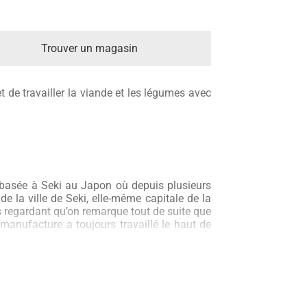
Trouver un magasin
 de travailler la viande et les légumes avec
 basée à Seki au Japon où depuis plusieurs
de la ville de Seki, elle-même capitale de la
les regardant qu’on remarque tout de suite que
manufacture a toujours travaillé le haut de
rburé à 1% de carbone comme les versions
utre technique, celle du martelage, dont
sumi est précurseur. Le martelage est plus
oute la surface de la lame là où les alvéoles