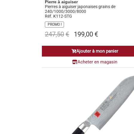
Pierre à aiguiser
Pierres à aiguiser japonaises grains de
240/1000/3000/8000
Réf. K112-STG
PROMO !
Le
Le
247,50
€
199,00
€
prix
prix
initial
actuel
Ajouter à mon panier
était :
est :
247,50€.
199,00€.
Acheter en magasin