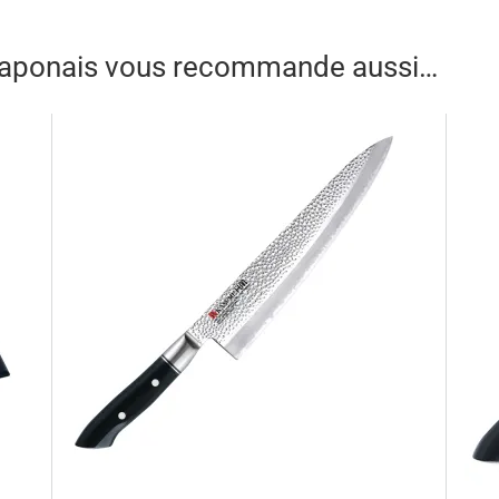
ur de lame. La martelage s’accompagne d’un damas trois couc
lame est appelé « hamon ». C’est un visuel que l’on retrouve s
echnicité des artisans de Kasumi. La lame s’accompagne d’une
 japonais vous recommande aussi…
ins un meilleur confort grâce à sa butée arrière. Sa légèreté p
ant arrière parfaite.
nnovation et traditions avec ce damas trois couches qui parcourt