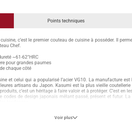
Points techniques
isine, c’est le premier couteau de cuisine à posséder. Il permet
uteau Chef.
 dureté ~61-62°HRC
rière pour grandes paumes
 de chaque côté
ine et celui qui a popularisé l’acier VG10. La manufacture est
leures artisans du Japon. Kasumi est la plus vieille coutellerie 
produits, c’est un héritage à faire valoir et à protéger. C’est en 
e codes de design japonais mêlant passé, présent et futur. La 
 des tendances.
 haut de gamme de Kasumi. L’acier est en VG10 fortement ca
Voir plus
sterpiece. La gamme de couteaux japonais se présente sous a
encore, dans l’apparition de lames martelées sur le marché, Ka
 décoller les aliments plus facilement car le martelage est sur t