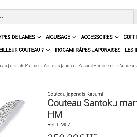
YPES DE LAMES
AIGUISAGE
ACCESSOIRES
COFF
EILLEUR COUTEAU ?
IROGAMI RÂPES JAPONAISES
LES 
ons Générales de Vente
Contact
Demande de devis
Expédition l
eau japonais Kasumi
Couteau japonais Kasumi Hammered
Couteau 
e
Partenaires
Plan du site
Politique de confidentialité
Politique e
?
Revendeurs
Revue de presse
Téléchargements
Thank you for 
Couteau japonais Kasumi
Couteau Santoku mar
n
HM
Réf. HM07
TTC