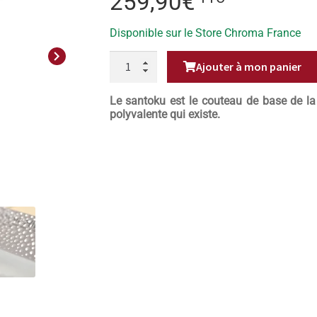
259,90
€
Disponible sur le Store Chroma France
Next
QUANTITÉ
Ajouter à mon panier
DE
COUTEAU
SANTOKU
MARTELÉ
Le santoku est le couteau de base de la 
17,5CM
polyvalente qui existe.
KASUMI
HM