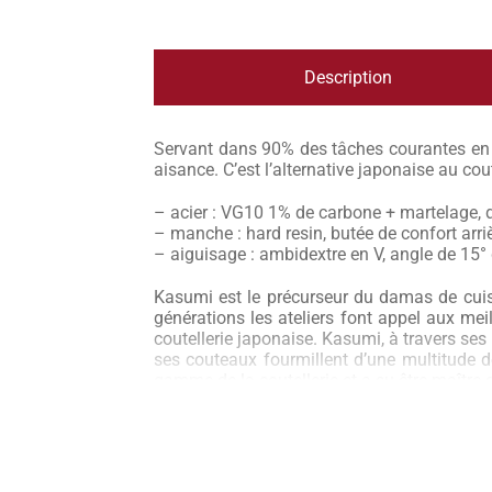
Description
Servant dans 90% des tâches courantes en cu
aisance. C’est l’alternative japonaise au co
– acier : VG10 1% de carbone + martelage,
– manche : hard resin, butée de confort ar
– aiguisage : ambidextre en V, angle de 15°
Kasumi est le précurseur du damas de cuis
générations les ateliers font appel aux meil
coutellerie japonaise. Kasumi, à travers ses 
ses couteaux fourmillent d’une multitude d
gamme de la coutellerie et a su être maître
Kasumi HM est dans la lignée des séries
damas nommées Kasumi Damas et Kasumi Ma
le design épuré est unique au monde. Ici 
efficace que les alvéoles dont le but est de