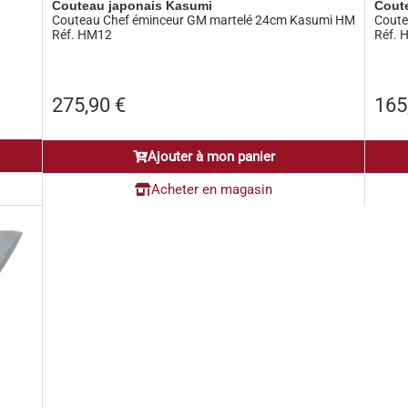
Couteau japonais Kasumi
Cout
Couteau Chef éminceur GM martelé 24cm Kasumi HM
Coute
Réf. HM12
Réf. 
275,90
€
165
Ajouter à mon panier
Acheter en magasin