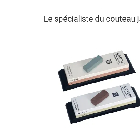
classiques ne sont pas sur toute la haute
liseret en damas qui parcours le fil de la 
rend hommage et qui met à l’honneur la t
Le spécialiste du couteau
résine dur. Sa forme permet aux grandes ma
qui l’est également et permet une balance av
D’un design saisissant, le martelage mêle i
artisans de Kasumi à Seki.