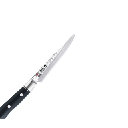
hes d’une extrême beauté. Très harmonieuse
ur les sabres de samouraïs auxquels la gamme
 mitre deux rivet associée d’un manche en
ermet de contrebalancer le poids de la lame
 le fil de la lame, prouesse d’artisanat des