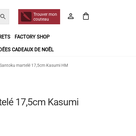
Trouver mon
couteau
RETS
FACTORY SHOP
IDÉES CADEAUX DE NOËL
e jour même
Frais de port
Hall of Fame
Santoku martelé 17,5cm Kasumi HM
n matière de remboursements et de retours
booking
Tous les articles
telé 17,5cm Kasumi