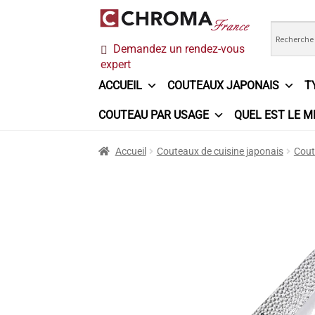
Aller
Aller
Demandez un rendez-vous
à
au
expert
la
contenu
navigation
ACCUEIL
COUTEAUX JAPONAIS
T
COUTEAU PAR USAGE
QUEL EST LE M
Accueil
Chroma France
Commande
Conditi
Accueil
Couteaux de cuisine japonais
Cout
Ma sélection
Mentions légales
Mon Compt
Questions / Réponses
Questions-Réponses
Trouver mon couteau
Trouver mon magasi