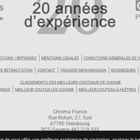
STIONS / RÉPONSES
MENTIONS LÉGALES
CONDITIONS GÉNÉRALES DE 
DE RÉTRACTATION
CONTACT
TROUVER MON MAGASIN
REVENDEURS
CLASSEMENTS DES MEILLEURS COUTEAUX DE CUISINE
ONAIS
MEILLEUR COUTEAU DE CUISINE
MEILLEUR COUTEAU À HUÎTRES
Chroma France
Rue Rohan, Z.I. Sud
67790 Steinbourg
RCS Saverne 442 219 333
 de vous offrir une meilleure expérience de navigation, analyser le tra