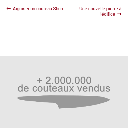
Navigation
Article
Article
Aiguiser un couteau Shun
Une nouvelle pierre à
précédent :
suivant :
l’édifice
de
l’article