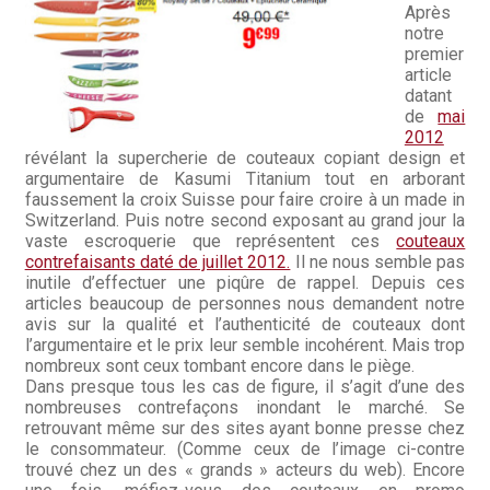
Après
Hall of Fame
notre
premier
article
Bocuse d’Or
datant
de
mai
Ma sélection
2012
révélant la supercherie de couteaux copiant design et
argumentaire de Kasumi Titanium tout en arborant
Mentions légales
faussement la croix Suisse pour faire croire à un made in
Switzerland. Puis notre second exposant au grand jour la
Mon Compte
vaste escroquerie que représentent ces
couteaux
contrefaisants daté de juillet 2012.
Il ne nous semble pas
inutile d’effectuer une piqûre de rappel. Depuis ces
Partenaires
articles beaucoup de personnes nous demandent notre
avis sur la qualité et l’authenticité de couteaux dont
Plan du site
l’argumentaire et le prix leur semble incohérent. Mais trop
nombreux sont ceux tombant encore dans le piège.
Dans presque tous les cas de figure, il s’agit d’une des
Politique de confidentialité
nombreuses contrefaçons inondant le marché. Se
retrouvant même sur des sites ayant bonne presse chez
Politique en matière de remboursements et de retours
le consommateur. (Comme ceux de l’image ci-contre
trouvé chez un des « grands » acteurs du web). Encore