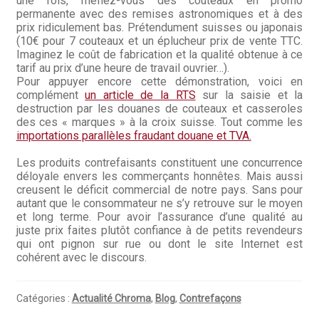
une fois, méfiez-vous des couteaux en promo
Questions / Réponses
permanente avec des remises astronomiques et à des
prix ridiculement bas. Prétendument suisses ou japonais
Questions-Réponses?
(10€ pour 7 couteaux et un éplucheur prix de vente TTC.
Imaginez le coût de fabrication et la qualité obtenue à ce
Revendeurs
tarif au prix d’une heure de travail ouvrier…).
Pour appuyer encore cette démonstration, voici en
complément
un article de la RTS
sur la saisie et la
Revue de presse
destruction par les douanes de couteaux et casseroles
des ces « marques » à la croix suisse. Tout comme les
Téléchargements
importations parallèles fraudant douane et TVA.
Les produits contrefaisants constituent une concurrence
Thank you for booking
déloyale envers les commerçants honnêtes. Mais aussi
creusent le déficit commercial de notre pays. Sans pour
Tous les articles
autant que le consommateur ne s’y retrouve sur le moyen
et long terme. Pour avoir l’assurance d’une qualité au
juste prix faites plutôt confiance à de petits revendeurs
Trouver mon couteau
qui ont pignon sur rue ou dont le site Internet est
cohérent avec le discours.
Trouver mon magasin
Catégories :
Actualité Chroma
,
Blog
,
Contrefaçons