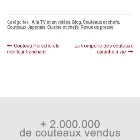
Questions / Réponses
Questions-Réponses?
Catégories :
A la TV et en vidéos
,
Blog
,
Couteaux et chefs
,
Couteaux Japonais
,
Cuisine et chefs
,
Revue de presse
Revendeurs
Revue de presse
Navigation
Article
Article
Couteau Porsche élu
La tromperie des couteaux
précédent :
suivant :
meilleur tranchant
garantis à vie
de
Téléchargements
l’article
Thank you for booking
Tous les articles
Trouver mon couteau
Trouver mon magasin