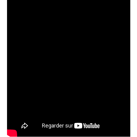
Hall of Fame
Bocuse d’Or
Ma sélection
Mentions légales
Mon Compte
Partenaires
Plan du site
Politique de confidentialité
Politique en matière de remboursements et de retours