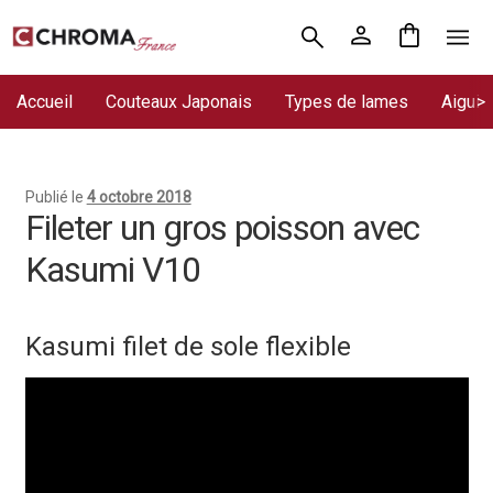
Aller
Aller
Accueil
à
au
la
contenu
Accueil
Couteaux Japonais
Types de lames
Aiguis
Chroma France
navigation
Blog : coutellerie japonaise
Publié le
4 octobre 2018
Commande
Fileter un gros poisson avec
Kasumi V10
Conditions Générales de Vente
Contact
Kasumi filet de sole flexible
Demande de devis
Expédition le jour même
Frais de port