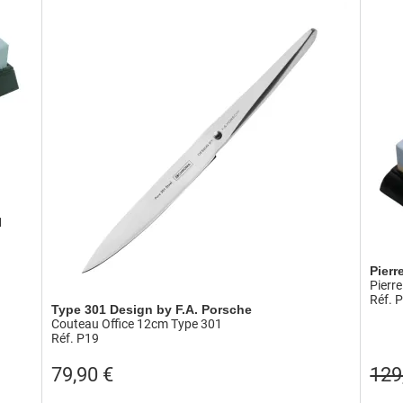
1
Pierr
Pierr
Réf. 
Type 301 Design by F.A. Porsche
Couteau Office 12cm Type 301
Réf. P19
79,90
€
129