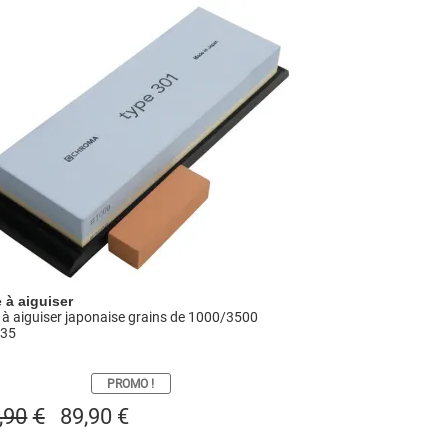
e à aiguiser
e à aiguiser japonaise grains de 1000/3500
P35
PROMO !
Le
Le
,90
€
89,90
€
prix
prix