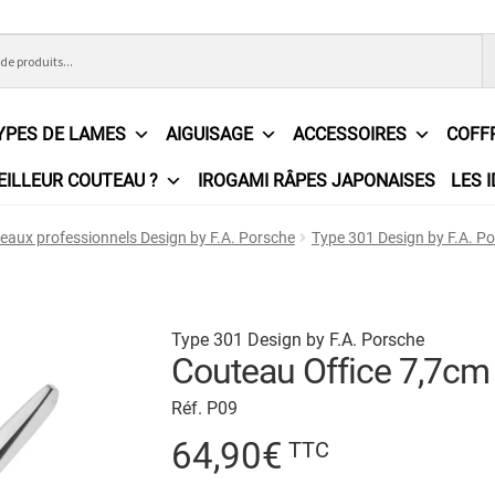
YPES DE LAMES
AIGUISAGE
ACCESSOIRES
COFF
EILLEUR COUTEAU ?
IROGAMI RÂPES JAPONAISES
LES 
ons Générales de Vente
Contact
Demande de devis
Expédition l
eaux professionnels Design by F.A. Porsche
Type 301 Design by F.A. P
e
Partenaires
Plan du site
Politique de confidentialité
Politique e
?
Revendeurs
Revue de presse
Téléchargements
Thank you for 
Type 301 Design by F.A. Porsche
Couteau Office 7,7cm
n
Réf. P09
64,90
€
TTC