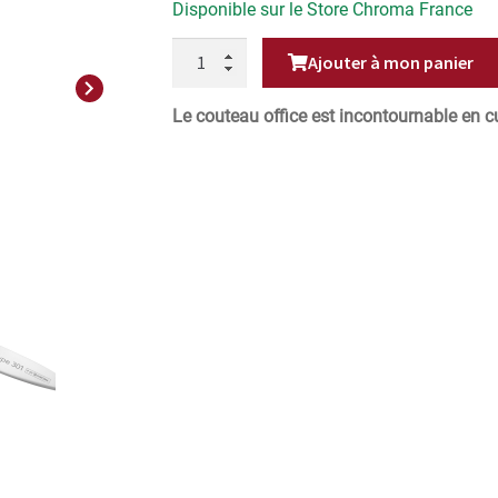
Disponible sur le Store Chroma France
QUANTITÉ
Ajouter à mon panier
DE
COUTEAU
Next
OFFICE
7,7CM
Le couteau office est incontournable en cu
TYPE
301