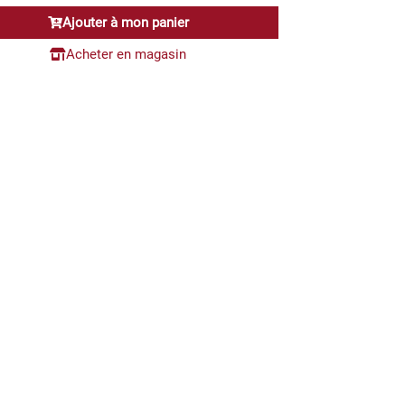
initial
actuel
Ajouter à mon panier
était :
est :
129,90€.
89,90€.
Acheter en magasin