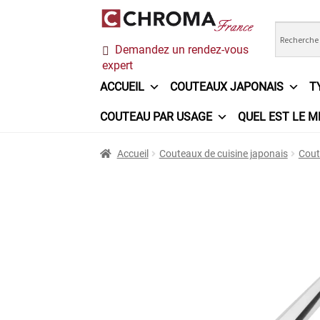
Aller
Aller
Demandez un rendez-vous
à
au
expert
la
contenu
navigation
ACCUEIL
COUTEAUX JAPONAIS
T
COUTEAU PAR USAGE
QUEL EST LE M
Accueil
Chroma France
Commande
Conditi
Accueil
Couteaux de cuisine japonais
Cout
Ma sélection
Mentions légales
Mon Compt
Questions / Réponses
Questions-Réponses
Trouver mon couteau
Trouver mon magasi