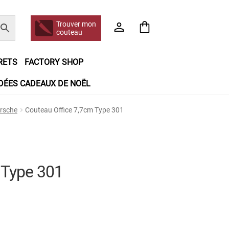
Trouver mon
couteau
RETS
FACTORY SHOP
IDÉES CADEAUX DE NOËL
e jour même
Frais de port
Hall of Fame
orsche
Couteau Office 7,7cm Type 301
n matière de remboursements et de retours
booking
Tous les articles
 Type 301