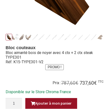
Hall of Fame
Bocuse d’Or
Ma sélection
Mentions légales
Bloc couteaux
Mon Compte
Bloc aimanté bois de noyer avec 4 ctx + 2 ctx steak
TYPE301
Réf. K15-TYPE301-V2
Partenaires
PROMO !
Plan du site
Le
Le
TTC
787,60
€
737,60
€
Prix :
Politique de confidentialité
prix
prix
Disponible sur le Store Chroma France
initial
actue
Politique en matière de remboursements et de retours
était :
est :
QUANTITÉ
Ajouter à mon panier
DE
787,60€.
737,6
BLOC