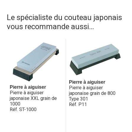
Caractéristiques techniques des couteaux CHROMA Type
Le spécialiste du couteau japonais
301 Design by F.A. Porsche :
vous recommande aussi…
– acier : 0.7% de carbone + molybdène vanadium, dureté
~57-58°HRC
– manche : ergonomique en inox
– aiguisage : ambidextre
Pierre à aiguiser
Pierre à aiguiser
Pierre à aiguiser
Pierre à aiguiser
japonaise grain de 800
japonaise XXL grain de
Type 301
1000
Réf. P11
Réf. ST-1000