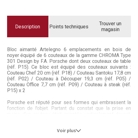
Questions / Réponses
AIMANTÉ
BOIS
DE
Questions-Réponses?
NOYER
AVEC
Trouver un
4
Description
Points techniques
Revendeurs
magasin
CTX
+
2
Revue de presse
CTX
STEAK
Bloc aimanté Artelegno 6 emplacements en bois de
TYPE301
noyer équipé de 6 couteaux de la gamme CHROMA Type
Téléchargements
301 Design by F.A. Porsche dont deux couteaux de table
(réf. P15). Ce bloc est équipé des couteaux suivants :
Thank you for booking
Couteau Chef 20 cm (réf. P18) / Couteau Santoku 17,8 cm
(réf. P02) / Couteau à Découper 19,3 cm (réf. P05) /
Couteau Office 7,7 cm (réf. P09) / Couteau à steak (réf.
Tous les articles
P15) x 2
Trouver mon couteau
Porsche est réputé pour ses formes qui embrassent la
fonction de l’objet. Partant du constat que la prise en
mains d’un couteau était orientée verticalement devant,
Trouver mon magasin
entre pouce et index, et horizontalement derrière entre
auriculaire et paume de la main, l’équipe de
Design F.A.
Voir plus
Porsche
conçut ce couteau avec un manche inversé par
rapport à la lame pour un toucher inimitable.