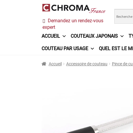
Aller
Aller
Demandez un rendez-vous
à
au
expert
la
contenu
navigation
ACCUEIL
COUTEAUX JAPONAIS
T
COUTEAU PAR USAGE
QUEL EST LE M
Accueil
Chroma France
Commande
Conditi
Accueil
Accessoire de couteau
Pince de cu
Ma sélection
Mentions légales
Mon Compt
Questions / Réponses
Questions-Réponses
Trouver mon couteau
Trouver mon magasi