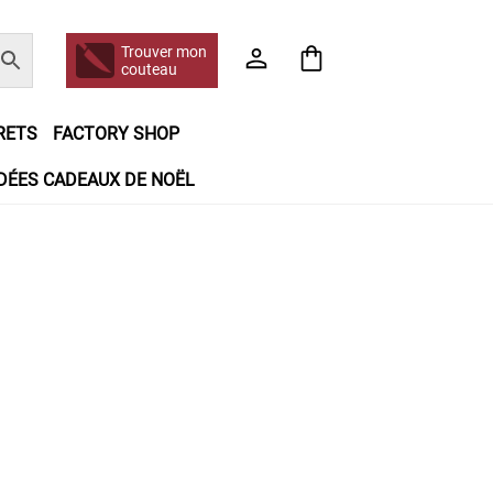
Trouver mon
couteau
RETS
FACTORY SHOP
IDÉES CADEAUX DE NOËL
e jour même
Frais de port
Hall of Fame
n matière de remboursements et de retours
booking
Tous les articles