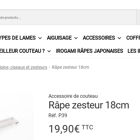
YPES DE LAMES
AIGUISAGE
ACCESSOIRES
COFF
EILLEUR COUTEAU ?
IROGAMI RÂPES JAPONAISES
LES 
ons Générales de Vente
Contact
Demande de devis
Expédition l
isine, ciseaux et zesteurs
Râpe zesteur 18cm
e
Partenaires
Plan du site
Politique de confidentialité
Politique e
?
Revendeurs
Revue de presse
Téléchargements
Thank you for 
Accessoire de couteau
Râpe zesteur 18cm
n
Réf. P39
19,90
€
TTC