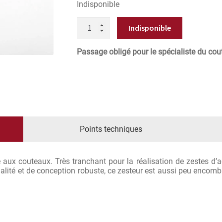
Indisponible
QUANTITÉ
DE
RÂPE
ZESTEUR
18CM
Passage obligé pour le spécialiste du cou
Points techniques
aux couteaux. Très tranchant pour la réalisation de zestes d’a
ualité et de conception robuste, ce zesteur est aussi peu encomb