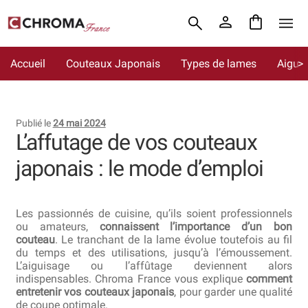
Aller
Aller
Accueil
à
au
la
contenu
Accueil
Couteaux Japonais
Types de lames
Aigui
Chroma France
navigation
Blog : coutellerie japonaise
Publié le
24 mai 2024
Commande
L’affutage de vos couteaux
japonais : le mode d’emploi
Conditions Générales de Vente
Contact
Les passionnés de cuisine, qu’ils soient professionnels
ou amateurs,
connaissent l’importance d’un bon
Demande de devis
couteau
. Le tranchant de la lame évolue toutefois au fil
du temps et des utilisations, jusqu’à l’émoussement.
Expédition le jour même
L’aiguisage ou l’affûtage deviennent alors
indispensables. Chroma France vous explique
comment
entretenir vos couteaux japonais
, pour garder une qualité
Frais de port
de coupe optimale.