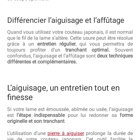
Hall of Fame
Différencier l’aiguisage et l’affûtage
Bocuse d’Or
Quand vous utilisez votre couteau japonais, il est normal
Ma sélection
que le fil de la lame s’altère. Cette usure peut être résolue
grâce à un
entretien régulier
, qui vous permettra de
toujours profiter d’un
tranchant optimal.
Souvent
Mentions légales
confondus, l’aiguisage et l’affûtage sont
deux techniques
différentes et complémentaires.
Mon Compte
Partenaires
L’aiguisage, un entretien tout en
finesse
Plan du site
Si votre lame est émoussée, abîmée ou usée, l’aiguisage
Politique de confidentialité
est
l’étape indispensable
pour lui redonner sa
forme
originelle et son tranchant
.
Politique en matière de remboursements et de retours
L’utilisation d’une
pierre à aiguiser
prolonge la durée de
vie de votre couteau japonais. Cet outil facilite la