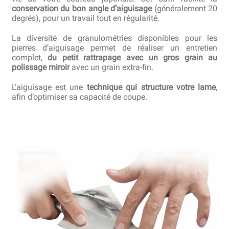
Questions / Réponses
conservation du bon angle d’aiguisage
(généralement 20
degrés), pour un travail tout en régularité.
Questions-Réponses?
La diversité de granulométries disponibles pour les
pierres d’aiguisage permet de réaliser un entretien
Revendeurs
complet,
du petit rattrapage avec un gros grain au
polissage miroir
avec un grain extra-fin.
Revue de presse
L’aiguisage est une
technique qui structure votre lame
,
Téléchargements
afin d’optimiser sa capacité de coupe.
Thank you for booking
Tous les articles
Trouver mon couteau
Trouver mon magasin