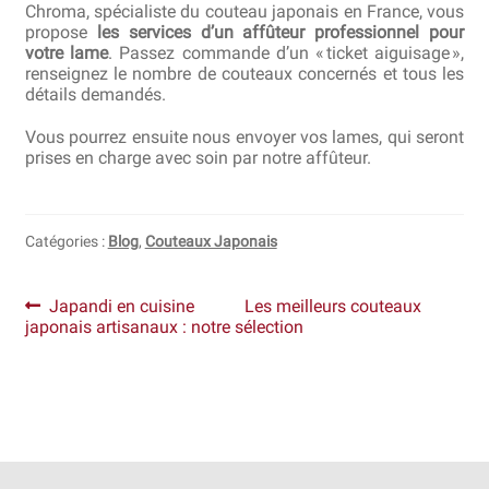
Chroma, spécialiste du couteau japonais en France, vous
propose
les services d’un affûteur professionnel pour
votre lame
. Passez commande d’un « ticket aiguisage »,
renseignez le nombre de couteaux concernés et tous les
détails demandés.
Vous pourrez ensuite nous envoyer vos lames, qui seront
prises en charge avec soin par notre affûteur.
Catégories :
Blog
,
Couteaux Japonais
Navigation
Article
Article
Japandi en cuisine
Les meilleurs couteaux
précédent :
suivant :
japonais artisanaux : notre sélection
de
l’article