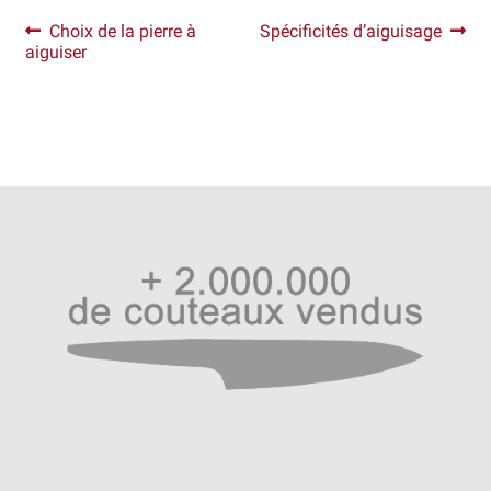
Navigation
Article
Article
Choix de la pierre à
Spécificités d’aiguisage
précédent :
suivant :
aiguiser
de
l’article