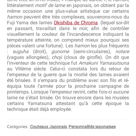
littéralement
motif de lame
en japonais, on obtient par la
même occasion une plus-value artistique car certains
Revendeurs
hamon
peuvent être très complexes, souvenons-nous du
Fuji Yama des lames
Okishiba de Chroma
. (lequel soi-dit
Revue de presse
en passant, travaillait dans le noir, afin de contrôler
visuellement la couleur de l’incandescence indiquant la
température atteinte, on comprend mieux pourquoi ses
Téléchargements
pièces valent une fortune). Les
hamon
les plus fréquents
:
suguha
(droit),
gunome
(semi-circulaires),
notare
Thank you for booking
(vagues allongées),
choji
(clous de girofle). On dit que
l’inventeur de cette technique fut
Amakuni Yamasutsuna
au VIIIème siècle. Celui-ci constata lors du retour de
Tous les articles
l’empereur de la guerre que la moitié des lames avaient
été brisées. Il s’empara du problème avec son fils et ré-
Trouver mon couteau
équipa toute l’armée pour la prochaine campagne de
printemps. Lorsque l’empereur revint, cette fois-ci aucune
lame ne s’était brisée. On trouve encore dans les musées
Trouver mon magasin
certains Yamatsuna attestant qu’à cette époque la
technique était déjà employée.
Catégories :
Couteaux Japonais
,
Personnalités japonaises