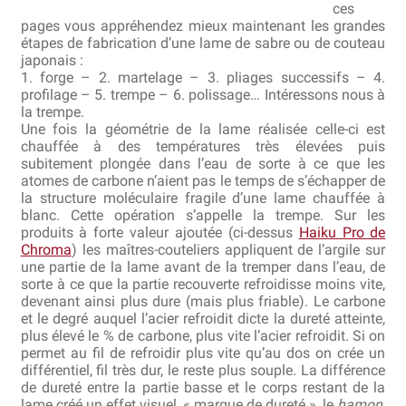
ces
Bocuse d’Or
pages vous appréhendez mieux maintenant les grandes
étapes de fabrication d’une lame de sabre ou de couteau
japonais :
Ma sélection
1. forge – 2. martelage – 3. pliages successifs – 4.
profilage – 5. trempe – 6. polissage… Intéressons nous à
Mentions légales
la trempe.
Une fois la géométrie de la lame réalisée celle-ci est
chauffée à des températures très élevées puis
Mon Compte
subitement plongée dans l’eau de sorte à ce que les
atomes de carbone n’aient pas le temps de s’échapper de
Partenaires
la structure moléculaire fragile d’une lame chauffée à
blanc. Cette opération s’appelle la trempe. Sur les
produits à forte valeur ajoutée (ci-dessus
Haiku Pro de
Plan du site
Chroma
) les maîtres-couteliers appliquent de l’argile sur
une partie de la lame avant de la tremper dans l’eau, de
Politique de confidentialité
sorte à ce que la partie recouverte refroidisse moins vite,
devenant ainsi plus dure (mais plus friable). Le carbone
et le degré auquel l’acier refroidit dicte la dureté atteinte,
Politique en matière de remboursements et de retours
plus élevé le % de carbone, plus vite l’acier refroidit. Si on
permet au fil de refroidir plus vite qu’au dos on crée un
Questions / Réponses
différentiel, fil très dur, le reste plus souple. La différence
de dureté entre la partie basse et le corps restant de la
lame créé un effet visuel, « marque de dureté », le
hamon
,
Questions-Réponses?