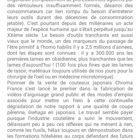
des rémouleurs insuffisamment formés, désarroi des
Bocuse d’Or
consommateurs car lien rompu du besoin d’entretenir
leurs outils durant des décennies de consommation
Ma sélection
jetable). C’est pourtant depuis des millénaires un acte
majeur de l’espèce humaine qui s’était perpétué jusqu’au
XXème siècle. Le besoin d’outils tranchants est aussi
Mentions légales
vieux que le monde, un des marqueurs du passage de
l’être primitif à l’homo habilis il y a 2,5 millions d’années,
Mon Compte
dont les étapes sont connues : il y a 300.000 ans les
premières lames en obsidienne, plus tranchantes que les
lames d’aujourd’hui ! (100 fois plus fines que les lames
Partenaires
de rasoir, matériaux toujours utilisés de nos jours pour la
chirurgie de l’oeil ou en médecine microtomique).
Plan du site
Pionnier de la vente de couteaux japonais Chroma
France s’est lancé le premier dans la fabrication de
vidéos d’aiguisage grand public et des modes d’emploi
Politique de confidentialité
associés pour mettre un frein à cette continuelle
dégradation de notre rapport à une qualité de coupe
Politique en matière de remboursements et de retours
pérenne,
lirehaga
en japonais. Le travail semble payer
puisque l’industrie coutelière a suivi le mouvement,
délaissant peu à peu ces réflexes qui ne mènent à rien,
Questions / Réponses
comme les fusils, hélas toujours en démonstration dans
les formations hôtelières au corps défendant des futurs
Questions-Réponses?