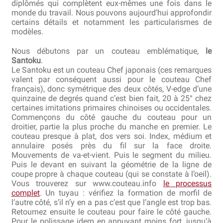
diplômés qui complètent eux-mêmes une fois dans le
monde du travail. Nous pouvons aujourd’hui approfondir
certains détails et notamment les particularismes de
Revendeurs
modèles.
Revue de presse
Nous débutons par un couteau emblématique,
le
Santoku
.
Téléchargements
Le Santoku est un couteau Chef japonais (ces remarques
valent par conséquent aussi pour le couteau Chef
français), donc symétrique des deux côtés, V-edge d’une
Thank you for booking
quinzaine de degrés quand c’est bien fait, 20 à 25° chez
certaines imitations primaires chinoises ou occidentales.
Tous les articles
Commençons du côté gauche du couteau pour un
droitier, partie la plus proche du manche en premier. Le
couteau presque à plat, dos vers soi. Index, médium et
Trouver mon couteau
annulaire posés près du fil sur la face droite.
Mouvements de va-et-vient. Puis le segment du milieu.
Trouver mon magasin
Puis le devant en suivant la géométrie de la ligne de
coupe propre à chaque couteau (qui se constate à l’oeil).
Vous trouverez sur www.couteau.info
le processus
complet
. Un tuyau : vérifiez la formation de morfil de
l’autre côté, s’il n’y en a pas c’est que l’angle est trop bas.
Retournez ensuite le couteau pour faire le côté gauche.
Pour le polissage idem en appuyant moins fort, jusqu’à