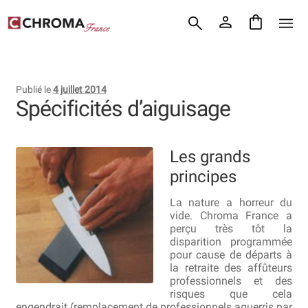
Accueil
Aller
Aller
Chroma France
à
au
la
contenu
Blog : coutellerie japonaise
navigation
Publié le
4 juillet 2014
Commande
Spécificités d’aiguisage
Conditions Générales de Vente
Les grands
Contact
principes
Demande de devis
La nature a horreur du
vide. Chroma France a
Expédition le jour même
perçu très tôt la
disparition programmée
pour cause de départs à
Frais de port
la retraite des affûteurs
professionnels et des
Hall of Fame
risques que cela
engendrait (remplacement de professionnels aguerris par