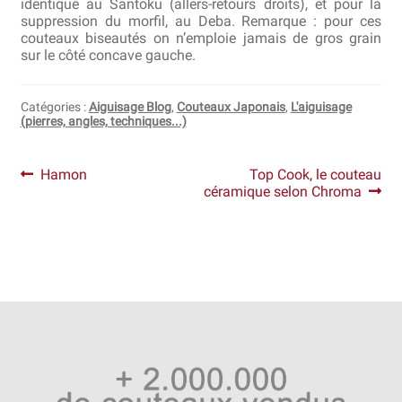
identique au Santoku (allers-retours droits), et pour la
suppression du morfil, au Deba. Remarque : pour ces
couteaux biseautés on n’emploie jamais de gros grain
sur le côté concave gauche.
Catégories :
Aiguisage Blog
,
Couteaux Japonais
,
L'aiguisage
(pierres, angles, techniques...)
Navigation
Article
Article
Hamon
Top Cook, le couteau
précédent :
suivant :
céramique selon Chroma
de
l’article