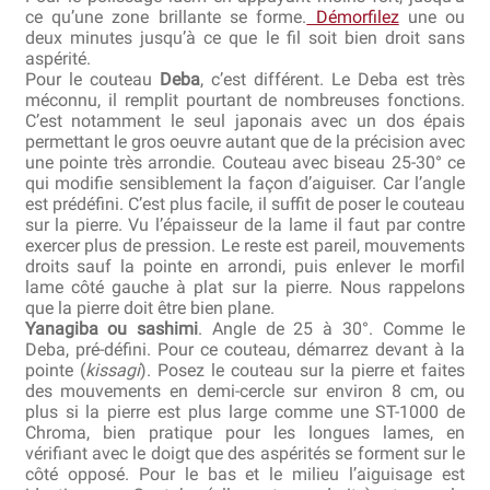
ce qu’une zone brillante se forme.
Démorfilez
une ou
deux minutes jusqu’à ce que le fil soit bien droit sans
aspérité.
Pour le couteau
Deba
, c’est différent. Le Deba est très
méconnu, il remplit pourtant de nombreuses fonctions.
C’est notamment le seul japonais avec un dos épais
permettant le gros oeuvre autant que de la précision avec
une pointe très arrondie. Couteau avec biseau 25-30° ce
qui modifie sensiblement la façon d’aiguiser. Car l’angle
est prédéfini. C’est plus facile, il suffit de poser le couteau
sur la pierre. Vu l’épaisseur de la lame il faut par contre
exercer plus de pression. Le reste est pareil, mouvements
droits sauf la pointe en arrondi, puis enlever le morfil
lame côté gauche à plat sur la pierre. Nous rappelons
que la pierre doit être bien plane.
Yanagiba ou sashimi
. Angle de 25 à 30°. Comme le
Deba, pré-défini. Pour ce couteau, démarrez devant à la
pointe (
kissagi
). Posez le couteau sur la pierre et faites
des mouvements en demi-cercle sur environ 8 cm, ou
plus si la pierre est plus large comme une ST-1000 de
Chroma, bien pratique pour les longues lames, en
vérifiant avec le doigt que des aspérités se forment sur le
côté opposé. Pour le bas et le milieu l’aiguisage est