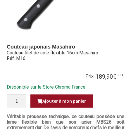
Hall of Fame
Bocuse d’Or
Ma sélection
Couteau japonais Masahiro
Mentions légales
Couteau filet de sole flexible 16cm Masahiro
Réf. M16
Mon Compte
TTC
189,90
€
Partenaires
Prix :
Disponible sur le Store Chroma France
Plan du site
QUANTITÉ
Ajouter à mon panier
DE
Politique de confidentialité
COUTEAU
FILET
DE
Véritable prouesse technique, ce couteau possède une
Politique en matière de remboursements et de retours
SOLE
lame flexible bien que son acier MBS26 soit
FLEXIBLE
extrêmement dur. De l’avis de nombreux chefs le meilleur
16CM