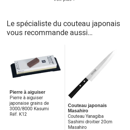
protection. C’est aussi une performance technique unique
incroyable de réaliser un flexible avec un acier aussi dur,
grâce à la cryo.. génie de Masahiro.
Le spécialiste du couteau japonais
Découvrez tous nos filets de sole flexibles dans nos
gammes !
vous recommande aussi…
Pierre à aiguiser
Pierre à aiguiser
japonaise grains de
Couteau japonais
3000/8000 Kasumi
Masahiro
Réf. K12
Couteau Yanagiba
Sashimi droitier 20cm
Masahiro