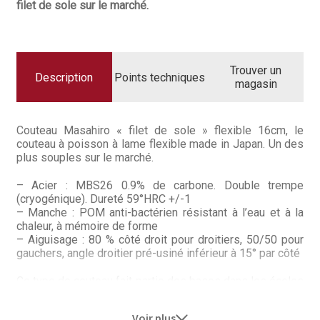
Questions / Réponses
MASAHIRO
filet de sole sur le marché.
Questions-Réponses?
Revendeurs
Trouver un
Description
Points techniques
magasin
Revue de presse
Couteau Masahiro « filet de sole » flexible 16cm, le
Téléchargements
couteau à poisson à lame flexible made in Japan. Un des
plus souples sur le marché.
Thank you for booking
– Acier : MBS26 0.9% de carbone. Double trempe
(cryogénique). Dureté 59°HRC +/-1
Tous les articles
– Manche : POM anti-bactérien résistant à l’eau et à la
chaleur, à mémoire de forme
Trouver mon couteau
– Aiguisage : 80 % côté droit pour droitiers, 50/50 pour
gauchers, angle droitier pré-usiné inférieur à 15° par côté
Trouver mon magasin
Ce type de couteau fait partie des bases dans les écoles
hôtelières. Lame très fine, tranchante et flexible pour
lever les filets de poisson en toute simplicité. Garde de
Voir plus