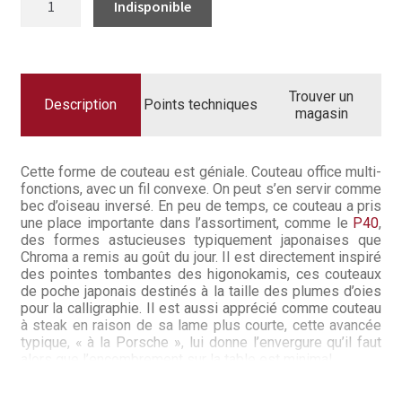
Questions / Réponses
DE
COUTEAU
À
Questions-Réponses?
FRUITS
OFFICE
8
Revendeurs
CM
Trouver un
TYPE
Description
Points techniques
magasin
301
Revue de presse
Téléchargements
Cette forme de couteau est géniale. Couteau office multi-
fonctions, avec un fil convexe. On peut s’en servir comme
bec d’oiseau inversé. En peu de temps, ce couteau a pris
Thank you for booking
une place importante dans l’assortiment, comme le
P40
,
des formes astucieuses typiquement japonaises que
Tous les articles
Chroma a remis au goût du jour. Il est directement inspiré
des pointes tombantes des higonokamis, ces couteaux
de poche japonais destinés à la taille des plumes d’oies
Trouver mon couteau
pour la calligraphie. Il est aussi apprécié comme couteau
à steak en raison de sa lame plus courte, cette avancée
Trouver mon magasin
typique, « à la Porsche », lui donne l’envergure qu’il faut
alors que l’encombrement sur la table est minimal.
– acier : 0.7% de carbone + molybdène vanadium, dureté