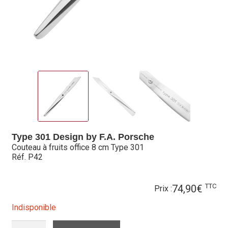
Hall of Fame
Bocuse d’Or
Ma sélection
Mentions légales
Mon Compte
Partenaires
Type 301 Design by F.A. Porsche
Couteau à fruits office 8 cm Type 301
Plan du site
Réf. P42
Politique de confidentialité
TTC
74,90
€
Prix :
Politique en matière de remboursements et de retours
Indisponible
QUANTITÉ