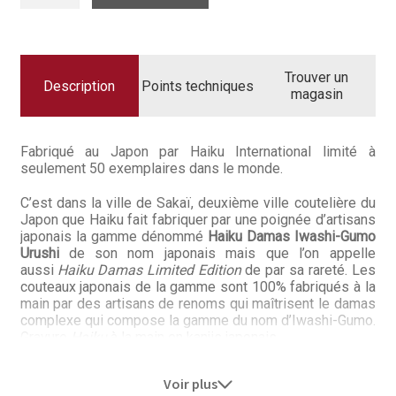
Questions / Réponses
COUTEAU
JAPONAIS
CHEF
Questions-Réponses?
21
CM
HAIKU
Trouver un
DAMAS
Revendeurs
Description
Points techniques
magasin
IWASHI-
GUMO
Revue de presse
Fabriqué au Japon par Haiku International limité à
Téléchargements
seulement 50 exemplaires dans le monde.
C’est dans la ville de Sakaï, deuxième ville coutelière du
Thank you for booking
Japon que Haiku fait fabriquer par une poignée d’artisans
japonais la gamme dénommé
Haiku Damas Iwashi-Gumo
Tous les articles
Urushi
de son nom japonais mais que l’on appelle
aussi
Haiku Damas Limited Edition
de par sa rareté. Les
couteaux japonais de la gamme sont 100% fabriqués à la
Trouver mon couteau
main par des artisans de renoms qui maîtrisent le damas
complexe qui compose la gamme du nom d’Iwashi-Gumo.
Trouver mon magasin
Gravure
Haiku
à la main en kanjis japonais.
Voir plus