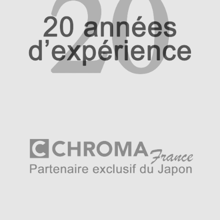
Gumo en « nuage en fleurs de coton ». Puis traduit dans
le monde cinématographique « Nuages d’été » dans un
film de 1958. C’est une nébulosité de fin d’été de petits
nuages en haute altitude.
Un manche travaillé
La lame du couteau japonais s’accompagne d’un manche
unique au visuel qui capte le regard avec son mélange de
couleurs chaudes et froides. C’est un manche traditionnel
tricolore issu de la technique « Urushi » et dont l’avant est
teinté en bleu. Il est de forme octogonale, la forme de
manche historique au Japon. Le bois est protégé de la
sudation de la paume de la main par un enduit à base de
sève de lacquier traditionnellement utilisé pour la
peinture (le noir d’urushi est un noir d’aspect brillant).
Harmonie et poésie sont un fondement des collections
Haiku, c’est ainsi que la couleur bleue, symbole
d’élégance au Japon, se rapporte au ciel conjointement au
damas, qui lui représente les nuages. La lame est
cimentée dans le manche pour être compatible pour la
restauration professionnelle en plus d’être un couteau