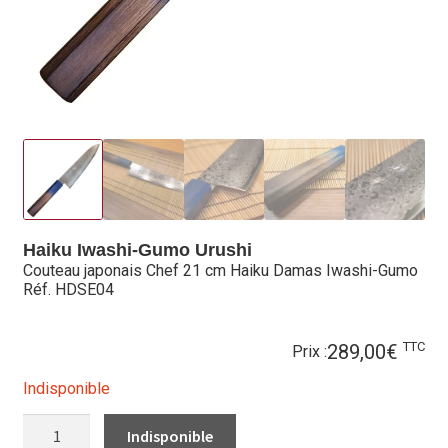
Hall of Fame
Bocuse d’Or
Ma sélection
Mentions légales
Mon Compte
Haiku Iwashi-Gumo Urushi
Partenaires
Couteau japonais Chef 21 cm Haiku Damas Iwashi-Gumo
Réf. HDSE04
Plan du site
TTC
289,00
€
Prix :
Politique de confidentialité
Indisponible
Politique en matière de remboursements et de retours
QUANTITÉ
DE