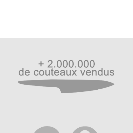
Iwashi-Gumo le damas Haiku
Les couteaux japonais Haiku Damas Iwashi-Gumo Urushi
sont fortement carburés à 1% de carbone et affûtés à la
main pour un résultat poli-miroir d’exception avec un
tranchant d’une grande longévité. La gamme s’adresse
autant aux cuisiniers professionnels qu’aux néophytes
qui souhaitent s’octroyer une pièce d’orfèvrerie de la
coutellerie japonaise à bien des égards.
Le damas de ce couteau japonais Haiku, de son nom
Iwashi-Gumo est l’interprétation visuelle du damas qui le
compose pour signifier « Nuages de sardines ». Il existe
plusieurs types de damas dont les plus répandus sont
ceux à l’horizontale, et ceux plus rares en auréoles
comme chez Kasumi avec sa gamme Kasumi
Masterpiece. Haiku Damas s’inscrit dans la difficulté pour
nous offrir un damas complexe d’exception que les
artisans qui le travaillent arrivent à magnifier.
Apparu pour la première fois dans un ancien haïku de la
période Genroku au 17e siècle, popularisé par le haïkiste
Issa, on peut traduire en français l’expression Iwashi-